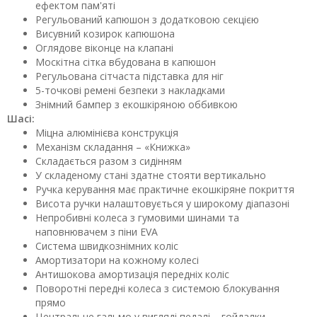
ефектом пам'яті
Регульований капюшон з додатковою секцією
Висувний козирок капюшона
Оглядове віконце на клапані
Москітна сітка вбудована в капюшон
Регульована сітчаста підставка для ніг
5-точкові ремені безпеки з накладками
Знімний бампер з екошкіряною оббивкою
Шасі:
Міцна алюмінієва конструкція
Механізм складання – «Книжка»
Складається разом з сидінням
У складеному стані здатне стояти вертикально
Ручка керування має практичне екошкіряне покриття
Висота ручки налаштовується у широкому діапазоні
Непробивні колеса з гумовими шинами та
наповнювачем з піни EVA
Система швидкознімних коліс
Амортизатори на кожному колесі
Антишокова амортизація передніх коліс
Поворотні передні колеса з системою блокування
прямо
Центральне гальмо у вигляді педалі – гойдалки