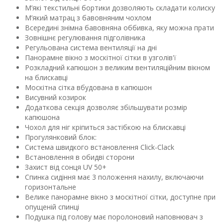
М’які текстильні бортики дозволяють складати колиску
М’який матрац з бавовняним чохлом
Всередині знімна бавовняна оббивка, яку можна прати
Зовнішнє регулювання підголівника
Регульована система вентиляції на дні
Панорамне вікно з москітної сітки в узголів'ї
Розкладний капюшон з великим вентиляційним вікном
на блискавці
Москітна сітка вбудована в капюшон
Висувний козирок
Додаткова секція дозволяє збільшувати розмір
капюшона
Чохол для ніг кріпиться застібкою на блискавці
Прогулянковий блок:
Система швидкого встановлення Click-Clack
Встановлення в обидві сторони
Захист від сонця UV 50+
Спинка сидіння має 3 положення нахилу, включаючи
горизонтальне
Велике панорамне вікно з москітної сітки, доступне при
опущеній спинці
Подушка під голову має поролоновий наповнювач з