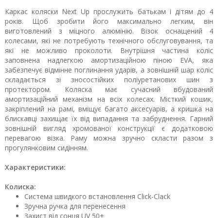
Каркас коляски Next Up прослужить батькам і дітям до 4
років. Щоб зробити його максимально легким, він
виготовлений з міцного алюмінію. Візок оснащений 4
колесами, які не потребують технічного обслуговування, та
які не можливо проколоти. Внутрішня частина коліс
заповнена надлегкою амортизаційною піною EVA, яка
забезпечує відмінне поглинання ударів, а зовнішній шар коліс
складається зі зносостійких поліуретанових шин з
протектором. Коляска має сучасний вбудований
амортизаційний механізм на всіх колесах. Місткий кошик,
закріплений на рамі, вміщує багато аксесуарів, а кришка на
блискавці захищає їх від випадання та забруднення. Гарний
зовнішній вигляд хромованої конструкції є додатковою
перевагою візка. Раму можна зручно скласти разом з
прогулянковим сидінням.
Характеристики:
Колиска:
Система швидкого встановлення Click-Clack
Зручна ручка для перенесення
Захист від сонця UV 50+