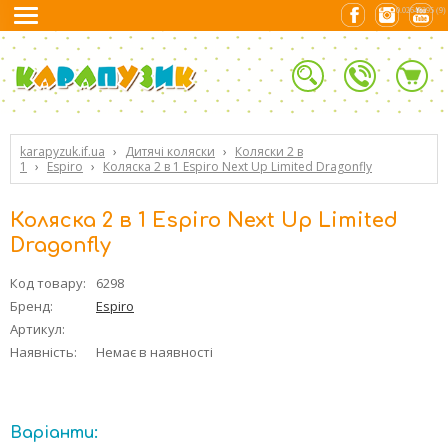
0.02640295 (9)
karapyzuk.if.ua
›
Дитячі коляски
›
Коляски 2 в
1
›
Espiro
›
Коляска 2 в 1 Espiro Next Up Limited Dragonfly
Коляска 2 в 1 Espiro Next Up Limited
Dragonfly
Код товару:
6298
Бренд:
Espiro
Артикул:
Наявність:
Немає в наявності
Варіанти: