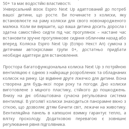
50+ та має водостійкі властивості.
Універсальний візок Espiro Next Up адаптований до потреб
вашої дитини, що росте. Ви починаєте з колиски, яку
встановлюєте на раму коляски для свого новонародженого
малюка. Коли ви вирішите, що ваша дитина досить доросла і
здатна самостійно сидіти під час прогулянок – настане час
встановити зручне прогулянкове сидіння обличчям назад або
вперед. Коляска Espiro Next Up (Еспіро Некст Ап) сумісна з
дитячими автокріслами групи 0+, достатньо придбати
необхідні адаптери для встановлення.
Простора багатофункціональна колиска Next Up з потрійною
вентиляцією є однією з найкраще розроблених та обладнаних
колисок на ринку. Це відмінне друге ліжечко для дитини. Вона
створена для будь-якої пори року та погоди. Дно колиски
виготовлене з міцного пластику, стійкого до пошкоджень.
Внизу на дні облаштована сучасна регульована система
вентиляції. В узголів’ї колиски знаходиться панорамне вікно з
сіткою, що дозволяє дітям бачити світ, лежачи на животику.
Вентиляційна панель в капюшоні взимку гарантує тепло, а
влітку прохолоду. Додатковою перевагою є зовнішнє
регулювання рівня підголівника.