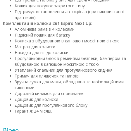
Кошик для покупок закритого типу
Підтримує встановлення автокрісла (при використанні
адаптерів)
Комплектація коляски 2в1 Espiro Next Up:
Алюмінієва рама з 4 колесами
Підвісний кошик для багажу
Колиска з вбудованою в капюшон москітною сіткою
Матрац для колиски
Накидка для ніг до колиски
Прогулянковий блок з ременями безпеки, бампером та
вбудованою в капюшон москітною сіткою
Утеплений спальник для прогулянкового сидіння
Тримач для пляшечок та напоїв
Зручна сумка для мами, обладнана теплоізоляційними
кишенями
Дорожній килимок для сповивання
Дощовик для колиски
Дощовик для прогулянкового блоку
Гарантія: 24 місяці.
Відео