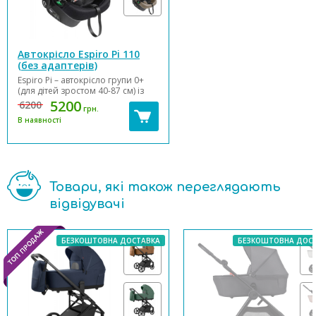
Автокрісло Espiro Pi 110
(без адаптерів)
Espiro Pi – автокрісло групи 0+
(для дітей зростом 40-87 см) із
системою кріплення,
5200
6200
грн.
спрямованою проти напрямку
В наявності
руху. Виготовлений відповідно
до нових європейських
стандартів безпеки на основі
системи управління якістю ISO
9001:2015. Перевірено ...
Товари, які також переглядають
відвідувачі
БЕЗКОШТОВНА ДОСТАВКА
БЕЗКОШТОВНА ДОС