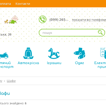
 оплата
Контакти
(099) 265...
показати всі телефони
ька, 26
тячий
Автокрісла
Іграшки
Одяг
Елект
нспорт
при
ну
›
Шафи
афи
Всього знайдено:
6