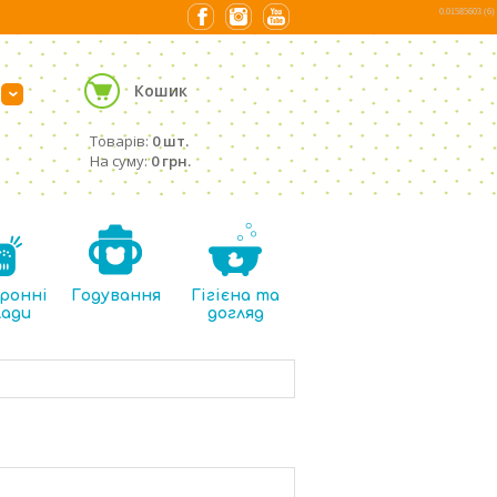
0.01585603 (6)
Кошик
›
Товарів:
0 шт.
На суму:
0 грн.
ронні
Годування
Гігієна та
лади
догляд