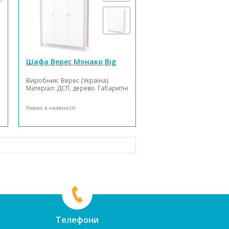
Шафа Верес Монако Big
Виробник: Верес (Україна).
Матеріал: ДСП, дерево. Габаритні
розміри (Д*Ш*В, см):
131*47*179,4. Розміри упаковки
Немає в наявності
(Д*Ш*В, см): дві упаковки
(189*46*14 та 175*52*14 (±1)).
Поставляється: в розібраному
вигляді. Гарантія: 18 міс...
Телефони