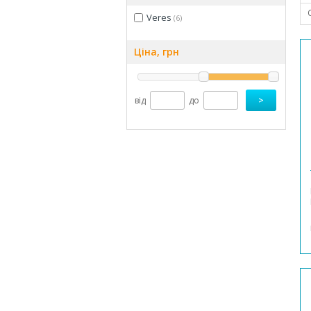
Veres
(6)
Ціна, грн
від
до