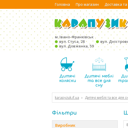
Головна
Про магазин
Доставка та
м. Івано-Франківськ
вул. Стуса, 28
вул. Дністровс
вул. Довженка, 59
Дитячі
Дитячі меблі
Ди
коляски
та все для
тра
сну
karapyzuk.if.ua
›
Дитячі меблі та все для с
Фільтри
Ш
Виробник