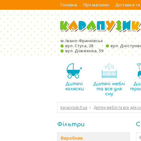
Головна
Про магазин
Доставка та
м. Івано-Франківськ
вул. Стуса, 28
вул. Дністровс
вул. Довженка, 59
Дитячі
Дитячі меблі
Ди
коляски
та все для
тра
сну
karapyzuk.if.ua
›
Дитячі меблі та все для с
Фільтри
С
Виробник