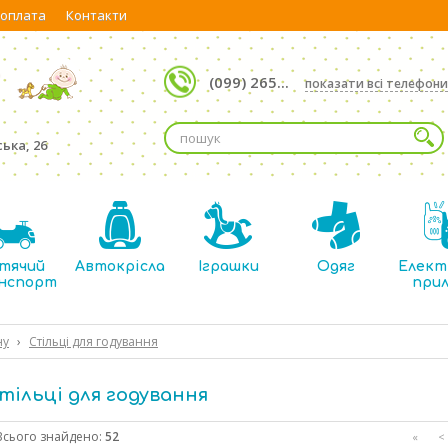
 оплата
Контакти
(099) 265...
показати всі телефони
ька, 26
тячий
Автокрісла
Іграшки
Одяг
Елект
нспорт
при
ну
›
Стільці для годування
тільці для годування
Всього знайдено:
52
«
<