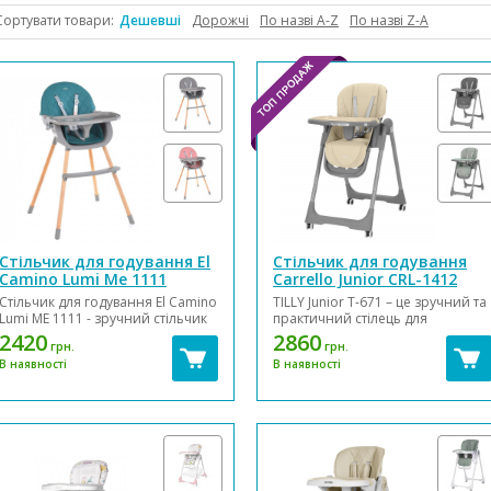
Сортувати товари:
Дешевші
Дорожчі
По назві А-Z
По назві Z-А
Стільчик для годування El
Стільчик для годування
Camino Lumi Me 1111
Carrello Junior CRL-1412
(TILLY Junior T-671)
Стільчик для годування El Camino
TILLY Junior T-671 – це зручний та
Lumi ME 1111 - зручний стільчик
практичний стілець для
для дітей старшого віку.
годування, який забезпечує
2420
2860
грн.
грн.
Виготовлений із високоякісних
комфорт та безпеку під час
В наявності
В наявності
матеріалів. Безпечний та
прийому їжі. Стильний дизайн
зручний – прослужить з
гармонійно впишеться в будь-
моменту, коли дитина може
який інтер’єр, а міцна
сидіти без сторонньої допомоги
конструкція гарантує
(6 місяців до 3...
довговічність використанн...