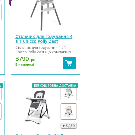
Стільчик для годування 4
в 1 Chicco Polly Zest
Стільчик для годування 4 в 1
Chicco Polly Zest що компактно
складається та економить
3790
грн.
простір. Підходить для дітей від 6
В наявності
місяців, а з часом
трансформується в табурет або
стілець для дітей до 40 кг
Високий стільчик для годування
– на рівн...
А
БЕЗКОШТОВНА ДОСТАВКА
ВІДЕО