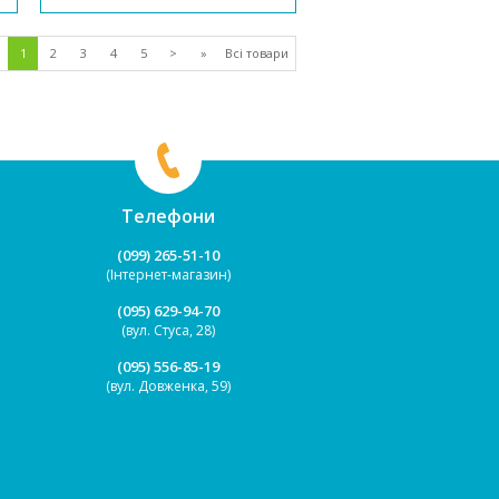
підходить для дітей від 6 місяців.
Завдяки продуманій конструкції
дити...
1
2
3
4
5
>
»
Всі товари
Телефони
(099) 265-51-10
(Інтернет-магазин)
(095) 629-94-70
(вул. Стуса, 28)
(095) 556-85-19
(вул. Довженка, 59)