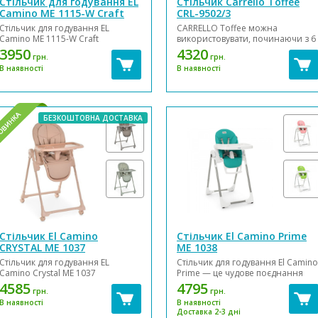
Стільчик для годування EL
Стільчик Carrello Toffee
Camino ME 1115-W Craft
CRL-9502/3
Стільчик для годування EL
CARRELLO Toffee можна
Camino ME 1115-W Craft
використовувати, починаючи з 6
безпечний для малюка, адже
місячного віку малюка, тому що
3950
4320
грн.
грн.
обладнаний 5-ти точковими
його конструкція є стійкою та
В наявності
В наявності
ременями безпеки з м'якими
безпечною, як і його міцні
накладками та пластиковою
матеріали. Щоб створити
анатомічною перегородкою для
оптимальне положення для
ніжок, які надійно захистять
дитини будь-якого віку, завжди
дитину від випадання. Сидіння
можна скористатися
БЕЗКОШТОВНА ДОСТАВКА
рег...
регулюванн...
Стільчик El Camino
Стільчик El Camino Prime
CRYSTAL ME 1037
ME 1038
Стільчик для годування EL
Стільчик для годування El Camino
Camino Crystal ME 1037
Prime — це чудове поєднання
безпечний для малюка, адже
функційності, ціни та якості.
4585
4795
грн.
грн.
обладнаний 5-точковими
Характеристики: Регулювання
В наявності
В наявності
ременями безпеки з м'якими
нахилу спинки в 5 положеннях
Доставка 2-3 дні
накладками та пластиковою
(кут нахилу 104-142) Регулювання