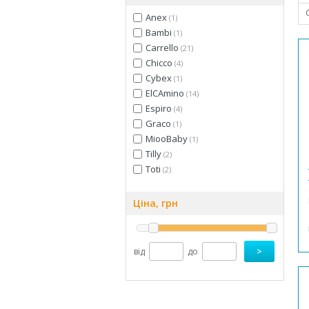
Anex
(1)
Bambi
(1)
Carrello
(21)
Chicco
(4)
Cybex
(1)
ElCAmino
(14)
Espiro
(4)
Graco
(1)
MiooBaby
(1)
Tilly
(2)
Toti
(2)
Ціна, грн
від
до