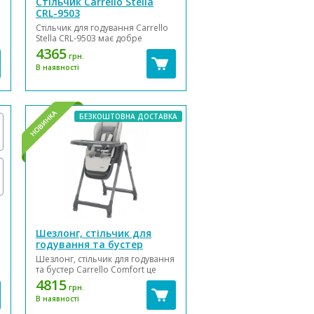
Стільчик Carrello Stella
CRL-9503
Стільчик для годування Carrello
Stella CRL-9503 має добре
продуману стійку та безпечну
4365
грн.
конструкцію з відмінним
В наявності
функціоналом. Крім цього в
ньому є всі необхідні
регулювання і вельми просторе
сидіння, завдяки яким стільчик
буде однаково зручним як дити...
БЕЗКОШТОВНА ДОСТАВКА
Шезлонг, стільчик для
годування та бустер
Carrello Comfort
Шезлонг, стільчик для годування
та бустер Carrello Comfort це
відмінний варіант для малюків,
4815
грн.
які тільки починають освоювати
В наявності
самостійний прийом їжі, він
зручний, стійкий і відмінно