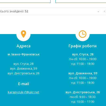
анатомічною перегородкою для
столика, 3 положення Регулюв...
ніжок, які надійно захистять
дитину від випадання. Стілець
Всього знайдено:
52
«
<
можна ...
Адреса
Графік роботи
м. Івано-Франківськ
вул. Стуса, 28
пн-сб: 10:00 – 19:00
вул. Стуса, 28
нд: 11:00 – 18:00
вул. Довженка, 59
вул. Дністровська, 26
вул. Довженка, 59
пн-сб: 10:00 – 19:00
нд: 11:00 – 18:00
E-mail
karapyzuk-if@ukr.net
вул. Дністровська, 26
пн-сб: 9:30 – 18:30
нд: 10:00 – 17:00