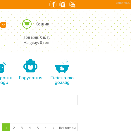
0.04449701 (6)
Кошик
›
Товарів:
0 шт.
На суму:
0 грн.
ронні
Годування
Гігієна та
лади
догляд
1
2
3
4
5
>
»
Всі товари