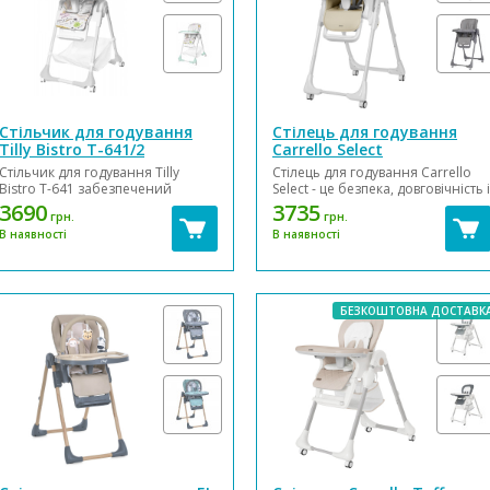
Стільчик для годування
Стілець для годування
Tilly Bistro T-641/2
Carrello Select
Стільчик для годування Tilly
Стілець для годування Carrello
Bistro T-641 забезпечений
Select - це безпека, довговічність і
чохлом із водонепроникної
простота в догляді. Основні
3690
3735
грн.
грн.
тканини, що значно полегшує
характеристики: Розмір у
В наявності
В наявності
догляд за стільчиком та дозволяє
розклад. вигляді, ДхШхВ
підтримувати його в ідеальній
80х50х89-109 см Розмір у
чистоті. Має доладну
складеному вигляді, ДхШхВ
конструкцію, для максимально
35х50х99 см...
зручного переміщення на ніжк...
БЕЗКОШТОВНА ДОСТАВК