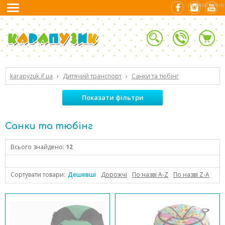
0.01279306 (6)
karapyzuk.if.ua
›
Дитячий транспорт
›
Санки та тюбінг
Показати фільтри
Санки та тюбінг
Всього знайдено:
12
Сортувати товари:
Дешевші
Дорожчі
По назві А-Z
По назві Z-А