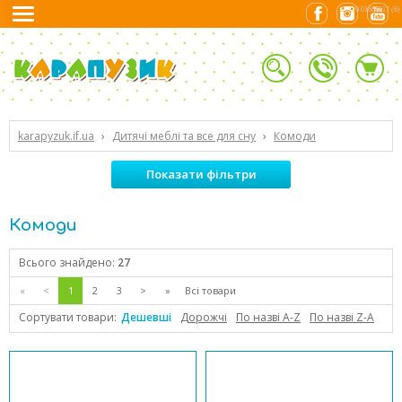
0.01662517 (6)
karapyzuk.if.ua
›
Дитячі меблі та все для сну
›
Комоди
Показати фільтри
Комоди
Всього знайдено:
27
«
<
1
2
3
>
»
Всі товари
Сортувати товари:
Дешевші
Дорожчі
По назві А-Z
По назві Z-А