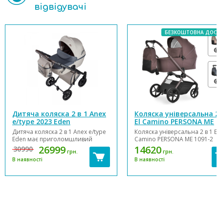
відвідувачі
БЕЗКОШТОВНА ДОС
Дитяча коляска 2 в 1 Anex
Коляска універсальна 2
e/type 2023 Eden
El Camino PERSONA ME
1091-2 Cocoa Brown
Дитяча коляска 2 в 1 Anex e/type
Коляска універсальна 2 в 1 El
Eden має приголомшливий
Camino PERSONA ME 1091-2
новий дизайн, який привертає
Cocoa Brown - легкий
26999
14620
30990
грн.
грн.
увагу, куди б ви не пішли.
універсальний візок 2 в 1 дл
В наявності
В наявності
Екошкіра прикрашена чарівною
дітей від народження до 4 ро
вишивкою із зображенням квітів,
(вага до 22 кг). Модель Perso
бджіл та птахів, що уособлюють
включає простору люльку з
взаємозв'язок у природі. Кожен
подвійною вентиляцією та
стібок...
компактний прогулянковий
блок...