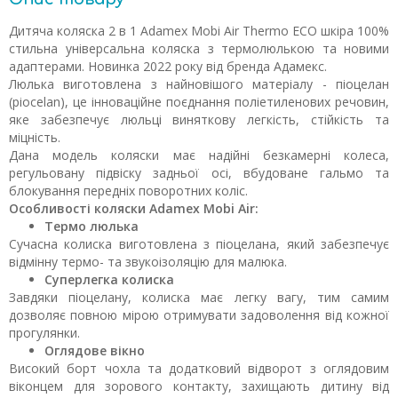
Дитяча коляска 2 в 1 Adamex Mobi Air Thermo ECO шкіра 100%
стильна універсальна коляска з термолюлькою та новими
адаптерами. Новинка 2022 року від бренда Адамекс.
Люлька виготовлена ​​з найновішого матеріалу - піоцелан
(piocelan), це інноваційне поєднання поліетиленових речовин,
яке забезпечує люльці виняткову легкість, стійкість та
міцність.
Дана модель коляски має надійні безкамерні колеса,
регульовану підвіску задньої осі, вбудоване гальмо та
блокування передніх поворотних коліс.
Особливості коляски Adamex Mobi Air:
Термо люлька
Сучасна колиска виготовлена ​​з піоцелана, який забезпечує
відмінну термо- та звукоізоляцію для малюка.
Суперлегка колиска
Завдяки піоцелану, колиска має легку вагу, тим самим
дозволяє повною мірою отримувати задоволення від кожної
прогулянки.
Оглядове вікно
Високий борт чохла та додатковий відворот з оглядовим
віконцем для зорового контакту, захищають дитину від