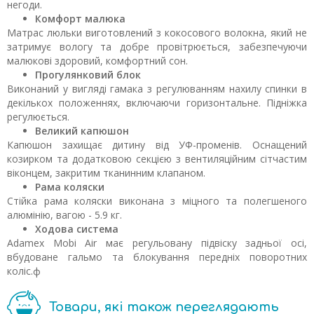
негоди.
Комфорт малюка
Матрас люльки виготовлений з кокосового волокна, який не
затримує вологу та добре провітрюється, забезпечуючи
малюкові здоровий, комфортний сон.
Прогулянковий блок
Виконаний у вигляді гамака з регулюванням нахилу спинки в
декількох положеннях, включаючи горизонтальне. Підніжка
регулюється.
Великий капюшон
Капюшон захищає дитину від УФ-променів. Оснащений
козирком та додатковою секцією з вентиляційним сітчастим
віконцем, закритим тканинним клапаном.
Рама коляски
Стійка рама коляски виконана з міцного та полегшеного
алюмінію, вагою - 5.9 кг.
Ходова система
Adamex Mobi Air має регульовану підвіску задньої осі,
вбудоване гальмо та блокування передніх поворотних
коліс.ф
Товари, які також переглядають