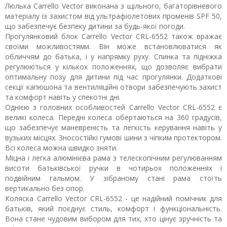
Люлька Carrello Vector виконана з щільного, багаторівневого
матеріалу із захистом від ультрафіолетових променів SPF 50,
що забезпечує безпеку дитини за будь-якої погоди.
Прогулянковий блок Carrello Vector CRL-6552 також вражає
своїми можливостями. Він може встановлюватися як
обличчям до батька, і у напрямку руху. Спинка та підніжка
регулюються у кількох положеннях, що дозволяє вибрати
оптимальну позу для дитини під час прогулянки. Додаткові
секції капюшона та вентиляційні отвори забезпечують захист
та комфорт навіть у спекотні дні.
Однією з головних особливостей Carrello Vector CRL-6552 є
великі колеса. Передні колеса обертаються на 360 градусів,
що забезпечує маневреність та легкість керування навіть у
вузьких місцях. Зносостійкі гумові шини з чіпким протектором.
Всі колеса можна швидко зняти.
Міцна і легка алюмінієва рама з телескопічним регулюванням
висоти батьківської ручки в чотирьох положеннях і
подвійним гальмом. У зібраному стані рама стоїть
вертикально без опор.
Коляска Carrello Vector CRL-6552 - це надійний помічник для
батьків, який поєднує стиль, комфорт і функціональність.
Вона стане чудовим вибором для тих, хто цінує зручність та