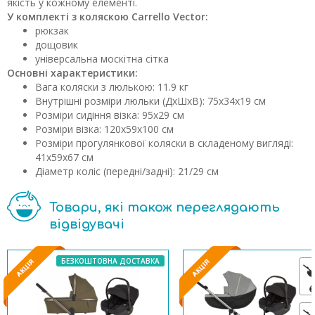
якість у кожному елементі.
У комплекті з коляскою Carrello Vector:
рюкзак
дощовик
універсальна москітна сітка
Основні характеристики:
Вага коляски з люлькою: 11.9 кг
Внутрішні розміри люльки (ДxШxВ): 75x34x19 см
Розміри сидіння візка: 95х29 см
Розміри візка: 120x59x100 см
Розміри прогулянкової коляски в складеному вигляді:
41х59х67 см
Діаметр коліс (передні/задні): 21/29 см
Товари, які також переглядають
відвідувачі
БЕЗКОШТОВНА ДОСТАВКА