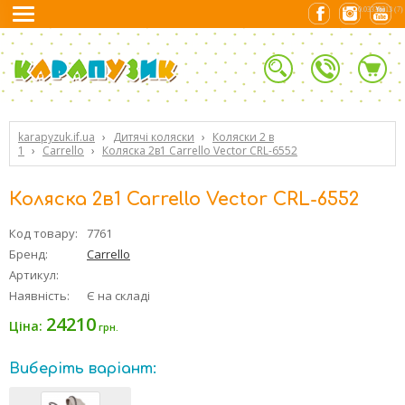
0.03338313 (7)
karapyzuk.if.ua
›
Дитячі коляски
›
Коляски 2 в
1
›
Carrello
›
Коляска 2в1 Carrello Vector CRL-6552
Коляска 2в1 Carrello Vector CRL-6552
Код товару:
7761
Бренд:
Carrello
Артикул:
Наявність:
Є на складі
24210
Ціна:
грн.
Виберіть варіант: