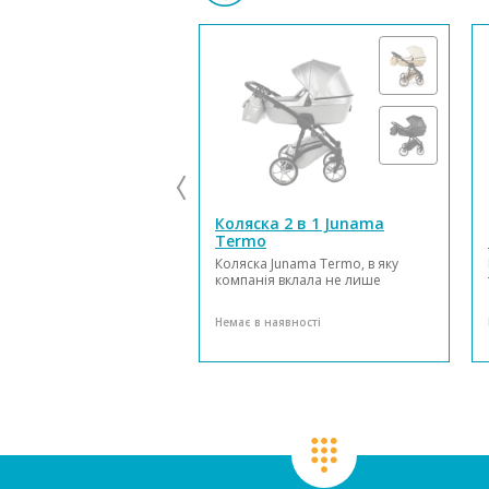
Коляска 2 в 1 Junama
Termo
Коляска Junama Termo, в яку
компанія вклала не лише
багаторічний досвід, а й
сучасний підхід, характерні для
Немає в наявності
бренду модні тенденції,
удосконалену технічну складову
для того, щоб кінцевий продукт
отримав найкращий результат.
В основі лю...