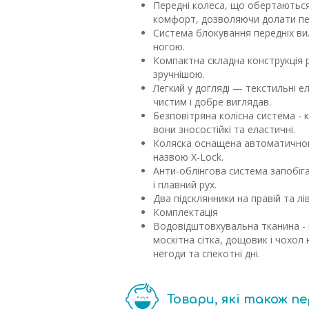
Передні колеса, що обертаються 
комфорт, дозволяючи долати пе
Система блокування передніх ви
ногою.
Компактна складна конструкція 
зручнішою.
Легкий у догляді — текстильні е
чистим і добре виглядав.
Безповітряна колісна система - 
вони зносостійкі та еластичні.
Коляска оснащена автоматичною
назвою X-Lock.
Анти-облінгова система запобіга
і плавний рух.
Два підсклянники на правій та лі
Комплектація
Водовідштовхувальна тканина - 
москітна сітка, дощовик і чохол
негоди та спекотні дні.
Товари, які також п