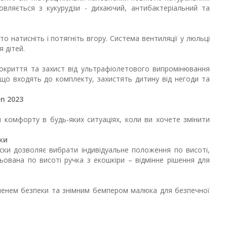
вляється з кукурудзи - дихаючий, антибактеріальний та
о натисніть і потягніть вгору. Система вентиляції у люльці
 дітей.
окриття та захист від ультрафіолетового випромінювання
 що входять до комплекту, захистять дитину від негоди та
n 2023
 комфорту в будь-яких ситуаціях, коли ви хочете змінити
ки
ски дозволяє вибрати індивідуальне положення по висоті,
ована по висоті ручка з екошкіри – відмінне рішення для
енем безпеки та знімним бемпером малюка для безпечної