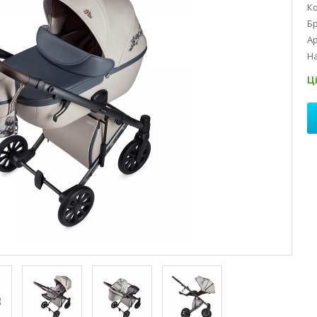
Ко
Б
Ар
На
Ц