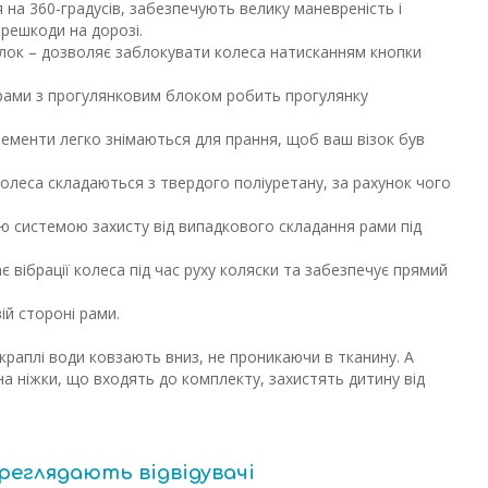
на 360-градусів, забезпечують велику маневреність і
решкоди на дорозі.
лок – дозволяє заблокувати колеса натисканням кнопки
рами з прогулянковим блоком робить прогулянку
лементи легко знімаються для прання, щоб ваш візок був
колеса складаються з твердого поліуретану, за рахунок чого
 системою захисту від випадкового складання рами під
є вібрації колеса під час руху коляски та забезпечує прямий
вій стороні рами.
краплі води ковзають вниз, не проникаючи в тканину. А
 на ніжки, що входять до комплекту, захистять дитину від
ереглядають відвідувачі