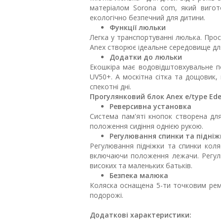
матеріалом Sorona com, який вигото
екологічно безпечний для дитини.
Функції люльки
Легка у транспортуванні люлька. Прост
Anex створює ідеальне середовище для
Додатки до люльки
Екошкіра має водовідштовхувальне п
UV50+. А москітна сітка та дощовик,
спекотні дні.
Прогулянковий блок Anex e/type Ede
Реверсивна установка
Система пам'яті кнопок створена для
положення сидіння однією рукою.
Регулювання спинки та підніж
Регулювання підніжки та спинки коля
включаючи положення лежачи. Регуль
високих та маленьких батьків.
Безпека малюка
Коляска оснащена 5-ти точковим рем
подорожі.
Додаткові характеристики: