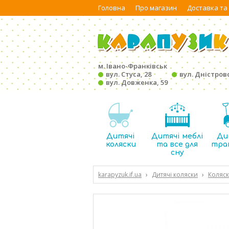
Головна
Про магазин
Доставка та
м. Івано-Франківськ
вул. Стуса, 28
вул. Дністровс
вул. Довженка, 59
Дитячі
Дитячі меблі
Ди
коляски
та все для
тра
сну
karapyzuk.if.ua
›
Дитячі коляски
›
Коляск