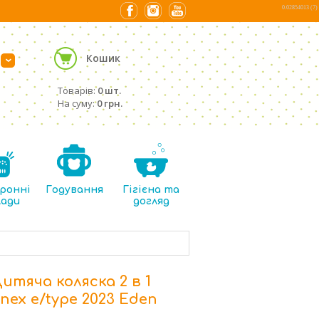
0.02854013 (7)
Кошик
›
Товарів:
0 шт.
На суму:
0 грн.
ронні
Годування
Гігієна та
лади
догляд
итяча коляска 2 в 1
nex e/type 2023 Eden