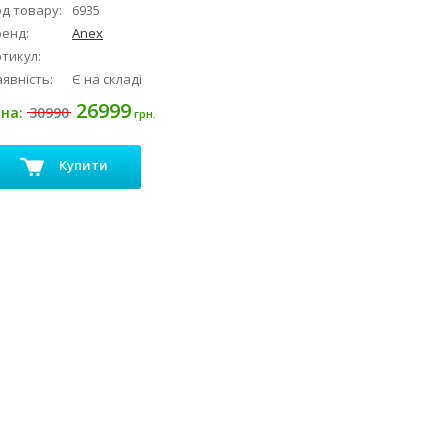
д товару:
6935
ренд:
Anex
тикул:
явність:
Є на складі
26999
30990
іна:
грн.
Купити