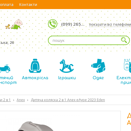
 оплата
Контакти
(099) 265...
показати всі телефони
ька, 26
тячий
Автокрісла
Іграшки
Одяг
Елект
нспорт
при
и 2 в 1
›
Anex
›
Дитяча коляска 2 в 1 Anex e/type 2023 Eden
Д
A