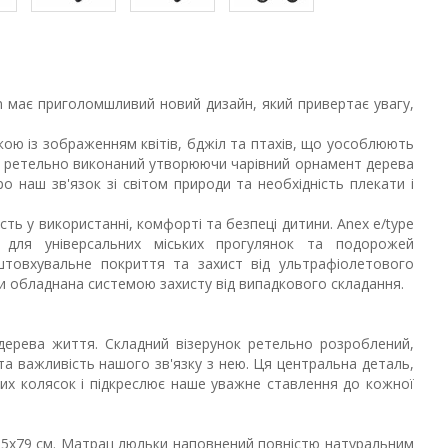
en має приголомшливий новий дизайн, який привертає увагу,
ою із зображенням квітів, бджіл та птахів, що уособлюють
ок ретельно виконаний утворюючи чарівний орнамент дерева
о наш зв'язок зі світом природи та необхідність плекати і
ть у використанні, комфорті та безпеці дитини. Anex e/type
 для універсальних міських прогулянок та подорожей
штовхувальне покриття та захист від ультрафіолетового
и обладнана системою захисту від випадкового складання.
 дерева життя. Складний візерунок ретельно розроблений,
та важливість нашого зв'язку з нею. Ця центральна деталь,
ших колясок і підкреслює наше уважне ставлення до кожної
в 35х79 см. Матрац люльки наповнений повністю натуральним