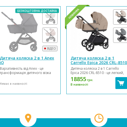
БЕЗКОШТОВНА ДОСТАВКА
ВІДЕО
Дитяча коляска 2 в 1 Anex
Дитяча коляска 2 в 1
iQ
Carrello Epica 2026 CRL-8510
Варіативність від Anex - це
Дитяча коляска 2 в 1 Carrello
трансформація дитячого візка
Epica 2026 CRL-8510 - це легкий,
Anex iQ 2023 - коляска для тих,
практичний універсальний
18855
грн.
хто постійно рухається і любить
візочок з гнучким вибором
Немає в наявності
В наявності
прогулянки в полі. У ній є всі
комплектації. Структурні,
якості, якими повинен мати
функціональні та якісні
гарний візок: поєднання
перетворення – удосконалене
екологічно чистих матеріалів та
шасі, простора люлька,
сучасних технол...
оновлений прогулянковий
модул...