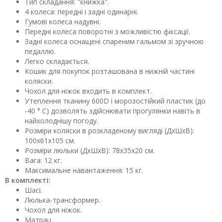
Тип складання: "книжка".
4 колеса: передні і задні одинарні.
Гумові колеса надувні.
Передні колеса поворотні з можливістю фіксації.
Задні колеса оснащені спареним гальмом зі зручною
педаллю.
Легко складається.
Кошик для покупок розташована в нижній частині
коляски.
Чохол для ніжок входить в комплект.
Утеплення тканину 600D і морозостійкий пластик (до
-40 ° С) дозволять здійснювати прогулянки навіть в
найхолоднішу погоду.
Розміри коляски в розкладеному вигляді (ДхШхВ):
100х61х105 см.
Розміри люльки (ДхШхВ): 78х35х20 cм.
Вага: 12 кг.
Максимальне навантаження: 15 кг.
В комплекті:
Шасі.
Люлька-трансформер.
Чохол для ніжок.
Матрац.