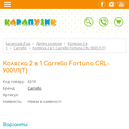
0.02842903 (7)
karapyzuk.if.ua
›
Дитячі коляски
›
Коляски 2 в
1
›
Carrello
›
Коляска 2 в 1 Carrello Fortuna CRL-9001/1(T)
Коляска 2 в 1 Carrello Fortuna CRL-
9001/1(T)
Код товару:
6319
Бренд:
Carrello
Артикул:
Наявність:
Немає в наявності
Варіанти: