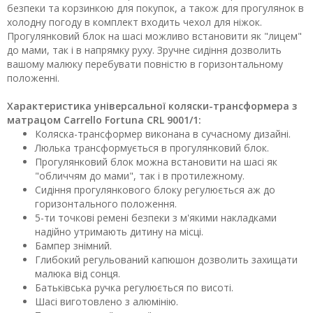
безпеки та корзинкою для покупок, а також для прогулянок в
холодну погоду в комплект входить чехол для ніжок.
Прогулянковий блок на шасі можливо встановити як "лицем"
до мами, так і в напрямку руху. Зручне сидіння дозволить
вашому малюку перебувати повністю в горизонтальному
положенні.
Характеристика універсальної коляски-трансформера з
матрацом Carrello Fortuna CRL 9001/1:
Коляска-трансформер виконана в сучасному дизайні.
Люлька трансформується в прогулянковий блок.
Прогулянковий блок можна встановити на шасі як
"обличчям до мами", так і в протилежному.
Сидіння прогулянкового блоку регулюється аж до
горизонтального положення.
5-ти точкові ремені безпеки з м'якими накладками
надійно утримають дитину на місці.
Бампер знімний.
Глибокий регульований капюшон дозволить захищати
малюка від сонця.
Батьківська ручка регулюється по висоті.
Шасі виготовлено з алюмінію.