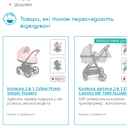
Дощовик.
Товари, які також переглядають
відвідувачі
БЕЗКОШТОВНА ДОС
ВІДЕО
В
Коляска 2 в 1 Cybex Priam
Коляска дитяча 2 в 1 EL
Simply Flowers
Camino ME 1069 ALLIAN
Denim
Здійсніть чарівну подорож у світ
ТИП: універсальна коляска-
розкоші, високої моди та
трансформер; всесезонна;
майстерності найвищої якості.
РЕКОМЕНДОВАНИЙ ВІК: від
Simply Flowers – це втілена в
народження до 3-х років;
Немає в наявності
Немає в наявності
життя казка – жіночна,
МАТЕРІАЛ РАМИ: алюміній;
романтична та передусім
ТКАНИНА: льон; подвійна;
сучасна. Простора та зручна
щільність 600 D;