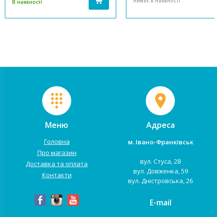
Немає в наявності
В наявності
батьків. Натхненна ідеями
задовольнити запити
рівноваги, гармонії та
найвимогливіших покупців.
усвідомленості, вона допоможе
Тепер зняти люльку з шасі
насолоджуватися кожною
можна всього лише однією
прогулянкою разом із дитиною.
рукою завдяки адаптерам з
...
функцією "...
Меню
Адреса
Головна
м. Івано-Франківськ
Про магазин
вул. Стуса, 28
Доставка та оплата
вул. Довженка, 59
Контакти
вул. Дністровська, 26
E-mail