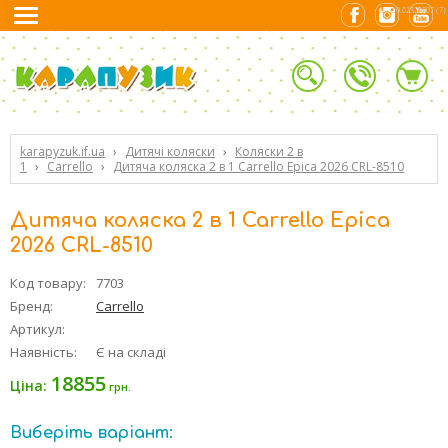
0.02329707 (7)
karapyzuk.if.ua
›
Дитячі коляски
›
Коляски 2 в
1
›
Carrello
›
Дитяча коляска 2 в 1 Carrello Epica 2026 CRL-8510
Дитяча коляска 2 в 1 Carrello Epica
2026 CRL-8510
Код товару:
7703
Бренд:
Carrello
Артикул:
Наявність:
Є на складі
18855
Ціна:
грн.
Виберіть варіант: