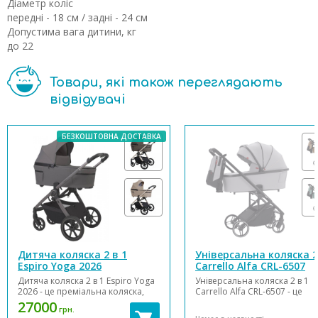
Діаметр коліс
передні - 18 см / задні - 24 см
Допустима вага дитини, кг
до 22
Товари, які також переглядають
відвідувачі
БЕЗКОШТОВНА ДОСТАВКА
Дитяча коляска 2 в 1
Універсальна коляска 2
Espiro Yoga 2026
Carrello Alfa CRL-6507
Дитяча коляска 2 в 1 Espiro Yoga
Універсальна коляска 2 в 1
2026 - це преміальна коляска,
Carrello Alfa CRL-6507 - це
створена з турботою про
витончена, виразна, манев
27000
грн.
комфорт малюка та зручність
коляска, яка покликана