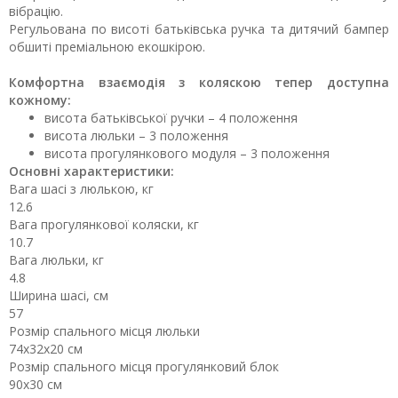
вібрацію.
Регульована по висоті батьківська ручка та дитячий бампер
обшиті преміальною екошкірою.
Комфортна взаємодія з коляскою тепер доступна
кожному:
висота батьківської ручки – 4 положення
висота люльки – 3 положення
висота прогулянкового модуля – 3 положення
Основні характеристики:
Вага шасі з люлькою, кг
12.6
Вага прогулянкової коляски, кг
10.7
Вага люльки, кг
4.8
Ширина шасі, см
57
Розмір спального місця люльки
74х32х20 см
Розмір спального місця прогулянковий блок
90х30 см