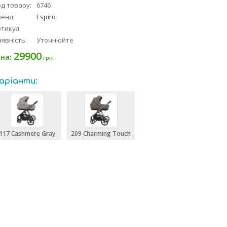
д товару:
6746
ренд:
Espiro
тикул:
явність:
Уточнюйте
29900
іна:
грн.
аріанти:
117 Cashmere Gray
209 Charming Touch