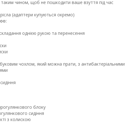
таким чином, щоб не пошкодити ваше взуття під час
рісла (адаптери купуються окремо)
oo:
 складання однією рукою та перенесення
ски
иски
мбуковим чохлом, який можна прати, з антибактеріальними
тями
сидіння
прогулянкового блоку
рогулянкового сидіння
кті з колискою