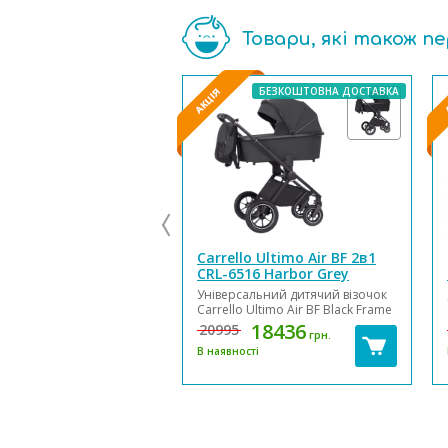
9001:2015. Перевірено ...
Товари, які також п
БЕЗКОШТОВНА ДОСТАВКА
Carrello Ultimo Air BF 2в1
CRL-6516 Harbor Grey
Універсальний дитячий візочок
Carrello Ultimo Air BF Black Frame
CRL-6516. 2 в 1 - притягує
18436
20995
грн.
погляди, стильна, лаконічна,
В наявності
надійна та безпечна. З
додатковим захистом і колесами,
що накачуються. Типова для
Carrello компактність та
функціональність прису...