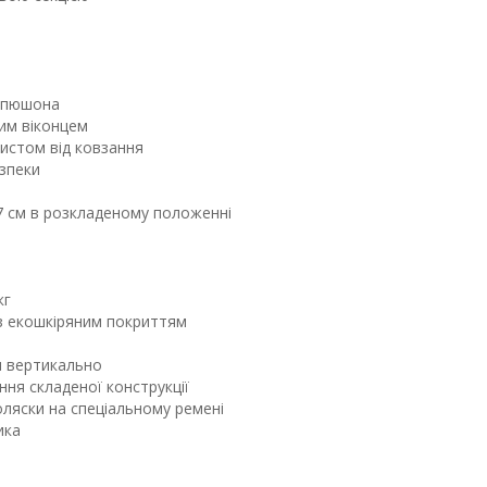
капюшона
им віконцем
хистом від ковзання
езпеки
 см в розкладеному положенні
кг
 з екошкіряним покриттям
я вертикально
ня складеної конструкції
оляски на спеціальному ремені
ика