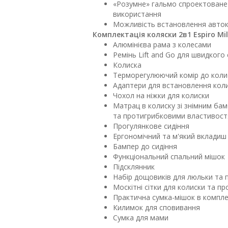
«Розумне» гальмо спроектоване 
використання
Можливість встановлення авток
Комплектація коляски 2в1 Espiro Mil
Алюмінієва рама з колесами
Ремінь Lift and Go для швидкого
Колиска
Терморегулюючий комір до коли
Адаптери для встановлення кол
Чохол на ніжки для колиски
Матрац в колиску зі знімним ба
та протигрибковими властивос
Прогулянкове сидіння
Ергономічний та м'який вкладиш 
Бампер до сидіння
Функціональний спальний мішок
Підсклянник
Набір дощовиків для люльки та 
Москітні сітки для колиски та п
Практична сумка-мішок в компле
Килимок для сповивання
Cумка для мами