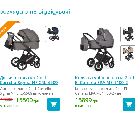
ереглядають відвідувачі
Дитяча коляска 2 в 1
Коляска універсальна 2 в 1
Carrello Sigma NF CRL-6509
El Camino ERA ME 1100-2
Дитяча коляска 2 в 1 Carrello
Коляска універсальна 2 в 1 El
Sigma NF CRL-6509 виконана в
Camino ERA ME 1100-2 - це
стильному сучасному дизайні,
коляска, в якій зручно рости.
15500
13899
17888
грн.
грн.
який задовольнить
Безпеку дитини забезпечать 5-ти
В наявності
В наявності
функціональні потреби молодих
точкові ремені безпеки та
батьків. Вона складається з
знімний бампер з пахвинним
просторої люльки для
обмежувачем. Поліуретанові
новонароджених,
колеса на підшипниках та з
прогулянкового блоку та
амортизацією дозволять ко...
надійного шасі, що компак...