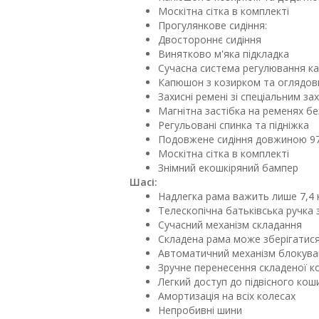
Москітна сітка в комплекті
Прогулянкове сидіння:
Двостороннє сидіння
Винятково м'яка підкладка
Сучасна система регулювання 
Капюшон з козирком та оглядов
Захисні ремені зі спеціальним за
Магнітна застібка на ременях б
Регульовані спинка та підніжка
Подовжене сидіння довжиною 97
Москітна сітка в комплекті
Знімний екошкіряний бампер
Шасі:
Надлегка рама важить лише 7,4 
Телескопічна батьківська ручка
Сучасний механізм складання
Складена рама може зберігатис
Автоматичний механізм блокуван
Зручне перенесення складеної к
Легкий доступ до підвісного кош
Амортизація на всіх колесах
Непробивні шини