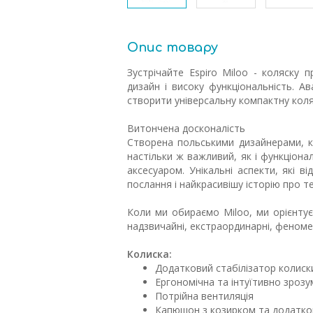
Опис товару
Зустрічайте Espiro Miloo - коляску п
дизайн і високу функціональність. 
створити універсальну компактну коля
Витончена досконалість
Створена польськими дизайнерами, к
настільки ж важливий, як і функціон
аксесуаром. Унікальні аспекти, які в
послання і найкрасивішу історію про т
Коли ми обираємо Miloo, ми орієнтує
надзвичайні, екстраординарні, феноме
Колиска:
Додатковий стабілізатор колиск
Ергономічна та інтуїтивно зрозу
Потрійна вентиляція
Капюшон з козирком та додатко