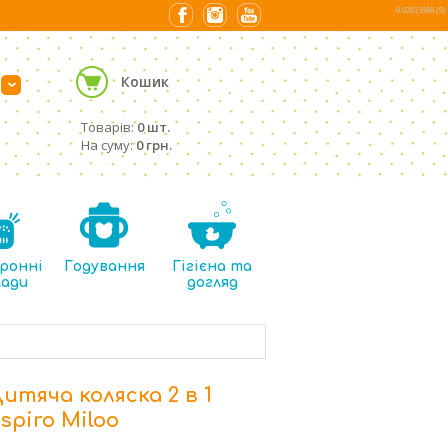
0.02815986 (9)
Кошик
›
Товарів:
0 шт.
На суму:
0 грн.
ронні
Годування
Гігієна та
лади
догляд
итяча коляска 2 в 1
spiro Miloo