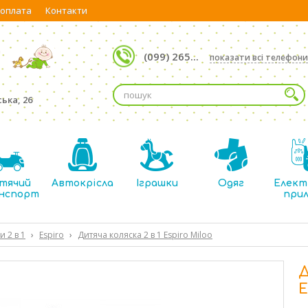
 оплата
Контакти
(099) 265...
показати всі телефони
ька, 26
тячий
Автокрісла
Іграшки
Одяг
Елект
нспорт
при
и 2 в 1
›
Espiro
›
Дитяча коляска 2 в 1 Espiro Miloo
Д
E