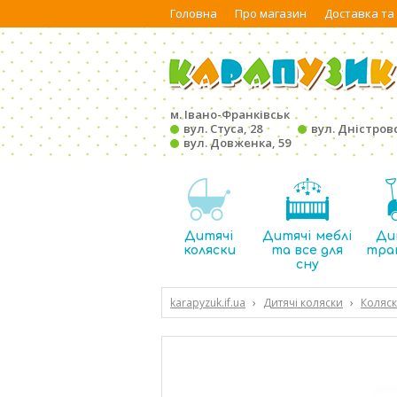
Головна
Про магазин
Доставка та
м. Івано-Франківськ
вул. Стуса, 28
вул. Дністровс
вул. Довженка, 59
Дитячі
Дитячі меблі
Ди
коляски
та все для
тра
сну
karapyzuk.if.ua
›
Дитячі коляски
›
Коляск