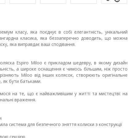
реміум класу, яка поєднує в собі елегантність, унікальний
Авангардна класика, яка беззаперечно доводить, що можна
ску, яка виправдає ваші сподівання.
оляска Espiro Miloo є прикладом шедевру, в якому дизайн
альність, а широке оснащення є чимось більшим, ніж просто
ідрізняють Miloo від інших колясок, створюють оригінальне
е, як бути батьками.
мося на те, що є найважливішим у житті та мистецтві: на
нальні враження.
и
міла система для безпечного зняття колиски з конструкції
вою секцією