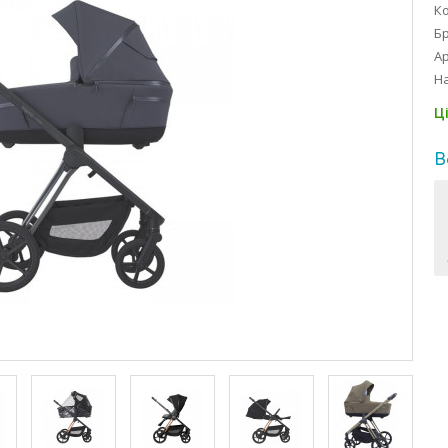
Ко
Б
Ар
На
Ц
В