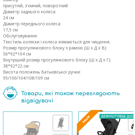
присутній, з'ємний, поворотний
Діаметр заднього колеса:
24 см
Діаметр переднього колеса:
17,5 см
Обслуговування
Текстиль коляски і колеса знімаються для чищення.
Розмір прогулянкового блоку з рамою (Ш х Д х В):
56*92*104 см
Внутрішній розмір прогулянкового блоку (Ш х Д х Г):
38*92*22 см
Висота положень батьківської ручки:
95/100/104/108/109 см
Товари, які також переглядають
відвідувачі
БЕЗКОШТОВНА ДОС