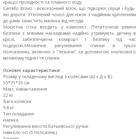
кращої прохідності та плавного ходу.
Carrello Bravo - всесезонний візок, що підкорює серця і будь-
які дороги. Утеплений чохол для ніжок з надійним кріпленням
до рами захистить малюка від негоди.
Москітна сітка входить у комплект. П’ятиточкові ремені
безпеки з м’якими накладками надійно утримують дитину в
кріслі, забезпечуючи комфорт і безпеку під час
подорожі.Механічне регулювання спинки в трьох
положеннях, включно з "лежачи" за допомогою кнопкового
механізму підняття спинки.
Основні характеристики:
Розмір у складеному вигляді з колесами (Ш х Д х В):
55*71*35 см
Макс. навантаження
22 кг
Вага коляски
9.8 кг
Тип складання
книжка
Регулювання висоти батьківської ручки:
навколо осі (5 положень)
Бампер