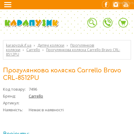
0.02262521 (7)
karapyzuk.if.ua
›
Дитячі коляски
›
Прогулянкові
коляски
›
Carrello
›
Прогулянкова коляска Carrello Bravo CRL-
8512PU
Прогулянкова коляска Carrello Bravo
CRL-8512PU
Код товару:
7496
Бренд:
Carrello
Артикул:
Наявність:
Немає в наявності