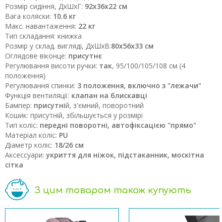
Розмір сидіння, ДхШхГ:
92х36х22 см
Вага коляски:
10.6 кг
Макс. навантаження:
22 кг
Тип складання: книжка
Розмір у склад. вигляді, ДхШхВ:
80х56х33 см
Оглядове віконце:
присутнє
Регулювання висоти ручки:
так
, 95/100/105/108 см (4
положення)
Регулювання спинки:
3 положення, включно з "лежачи"
Функція вентиляції:
клапан на блискавці
Бампер:
присутні
й, з'ємний, поворотний
Кошик: присутній, збільшується у розмірі
Тип коліс:
передні поворотні, автофіксацією "прямо"
Матерiал колiс:
PU
Діаметр колiс:
18/26 см
Аксессуари:
укриття для ніжок, підстаканник, москітна
сітка
З цим товаром також купують