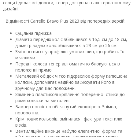
серця і долає всі дороги, тепер доступна в альтернативному
дизайні.
Відмінності Carrello Bravo Plus 2023 від попередніх версій:
Суцільна підніжка.
Діаметр передніх коліс збільшився з 16,5 см до 18 см,
діаметр задніх коліс збільшився з 23 см до 26 см.
Змінено висоту профілю гумових шин, що робить їх
м'якшими.
Передні колеса тепер автоматично блокуються в
положенні прямо.
Металевий обідок чітко підкреслює форму капюшона
коляски, допомагає надійно зафіксувати його в
зручному для Вас положенні.
Замінено пластикові кріплення поперечної стійки до
рами коляски на металеві.
Бампер повністю обтягнутий екошкірою. Знімна,
поворотна.
Крім нових кольорів, змінилася і фактура текстилю
візків.
Вентиляційне віконце набуло елегантної форми та