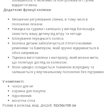
збільшилось. Є можливість контролювати ступінь
відкриття вікна.
Додаткові функції коляски:
Механічне регулювання спинки, в тому числі в
положенні лежачи.
Накидка на гудзики і капюшон у вигляді батискафа
захистить вашу дитину від вітру та негоди.
Блокування переднього колеса.
Безпека дитини забезпечується п'ятиточковими
ременями та бампером, який зручно відкривається в
обох напрямках.
Підніжка виготовлена ​​з матеріалу, який можна мити,
що полегшує догляд за коляскою.
Візок швидко складається тканиною всередину та
залишається у вертикальному положенні без підтримки.
У комплекті:
чохол для ніг
корзина для покупок
підсклюнник
москітна сітка
Розмiр в розклад. видi, ДхШхВ:
92x56х108 см