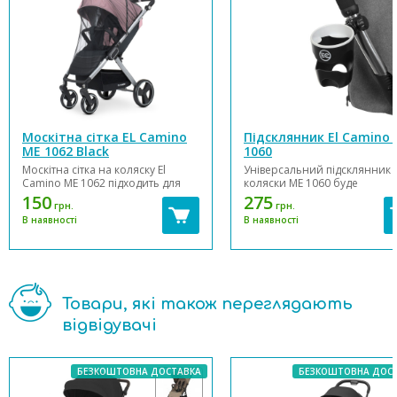
Москітна сітка EL Camino
Підсклянник El Camino
ME 1062 Black
1060
Москітна сітка на коляску El
Універсальний підсклянник 
Camino ME 1062 підходить для
коляски ME 1060 буде
більшості дитячих візків усіх
незамінним аксесуаром
150
275
грн.
грн.
типів. Легко одягається як на
упродовж усієї Вашої
В наявності
В наявності
люльку, так і на прогулянковий
прогулянки. Підсклянник дас
блок або тростину. Москітна
змогу швидко звільнити рук
сітка на коляску - необхідний
дбайливої мами від улюбле
аксесуар для літніх прогулянок у
напою або тримати завжди
колясці. В...
напоготові дитячу пляшечку. 
Товари, які також переглядають
відвідувачі
БЕЗКОШТОВНА ДОСТАВКА
БЕЗКОШТОВНА ДОС