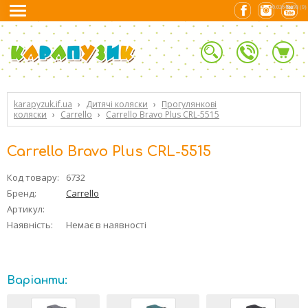
0.02649498 (9)
karapyzuk.if.ua
›
Дитячі коляски
›
Прогулянкові
коляски
›
Carrello
›
Carrello Bravo Plus CRL-5515
Carrello Bravo Plus CRL-5515
Код товару:
6732
Бренд:
Carrello
Артикул:
Наявність:
Немає в наявності
Варіанти: