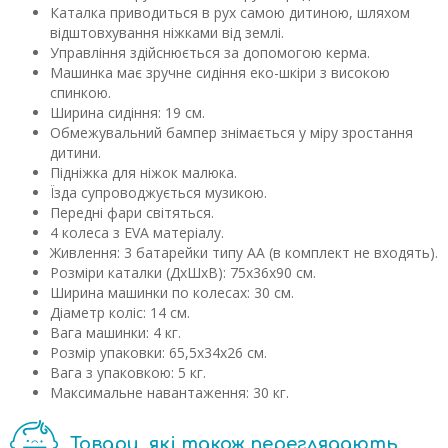
Каталка приводиться в рух самою дитиною, шляхом
відштовхування ніжками від землі.
Управління здійснюється за допомогою керма.
Машинка має зручне сидіння еко-шкіри з високою
спинкою.
Ширина сидіння: 19 см.
Обмежувальний бампер знімається у міру зростання
дитини.
Підніжка для ніжок малюка.
Їзда супроводжується музикою.
Передні фари світяться.
4 колеса з EVA матеріалу.
Живлення: 3 батарейки типу АА (в комплект не входять).
Розміри каталки (ДхШхВ): 75х36х90 см.
Ширина машинки по колесах: 30 см.
Діаметр коліс: 14 см.
Вага машинки: 4 кг.
Розмір упаковки: 65,5х34х26 см.
Вага з упаковкою: 5 кг.
Максимальне навантаження: 30 кг.
Товари, які також переглядають