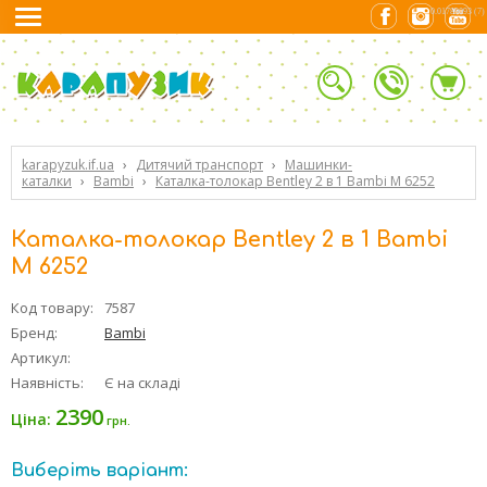
0.01789093 (7)
karapyzuk.if.ua
›
Дитячий транспорт
›
Машинки-
каталки
›
Bambi
›
Каталка-толокар Bentley 2 в 1 Bambi M 6252
Каталка-толокар Bentley 2 в 1 Bambi
M 6252
Код товару:
7587
Бренд:
Bambi
Артикул:
Наявність:
Є на складі
2390
Ціна:
грн.
Виберіть варіант: