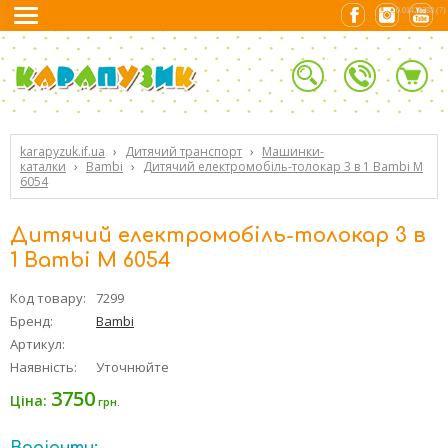
0.01423788 (7)
karapyzuk.if.ua
›
Дитячий транспорт
›
Машинки-
каталки
›
Bambi
›
Дитячий електромобіль-толокар 3 в 1 Bambi M
6054
Дитячий електромобіль-толокар 3 в
1 Bambi M 6054
Код товару:
7299
Бренд:
Bambi
Артикул:
Наявність:
Уточнюйте
3750
Ціна:
грн.