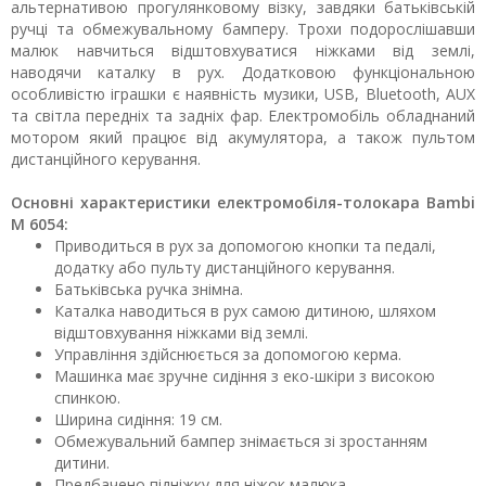
альтернативою прогулянковому візку, завдяки батьківській
ручці та обмежувальному бамперу. Трохи подорослішавши
малюк навчиться відштовхуватися ніжками від землі,
наводячи каталку в рух. Додатковою функціональною
особливістю іграшки є наявність музики, USB, Bluetooth, AUX
та світла передніх та задніх фар. Електромобіль обладнаний
мотором який працює від акумулятора, а також пультом
дистанційного керування.
Основні характеристики електромобіля-толокара Bambi
M 6054:
Приводиться в рух за допомогою кнопки та педалі,
додатку або пульту дистанційного керування.
Батьківська ручка знімна.
Каталка наводиться в рух самою дитиною, шляхом
відштовхування ніжками від землі.
Управління здійснюється за допомогою керма.
Машинка має зручне сидіння з еко-шкіри з високою
спинкою.
Ширина сидіння: 19 см.
Обмежувальний бампер знімається зі зростанням
дитини.
Предбачено підніжку для ніжок малюка.