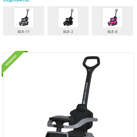
Варіанти:
BLR-11
BLR-2
BLR-8