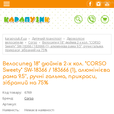
0.01963091 (7)
karapyzuk.if.ua
›
Дитячий транспорт
›
Двохколісні
велосипеди
›
Corso
›
Велосипед 18" дюймів 2-х кол. "CORSO
Sweety" SW-18366 / 183666 (1), алюмінієва рама 9.5’’, ручні гальма,
прикраси, зібраний на 75%
Велосипед 18" дюймів 2-х кол. "CORSO
Sweety" SW-18366 / 183666 (1), алюмінієва
рама 9.5’’, ручні гальма, прикраси,
зібраний на 75%
Код товару:
6769
Бренд:
Corso
Артикул:
Наявність:
Немає в наявності