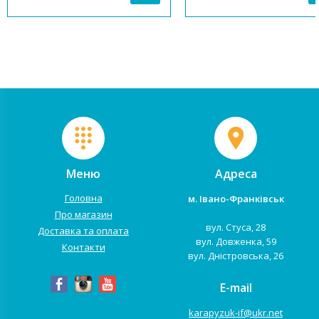
з велосипедами на сталевій рамі,
з велосипедами на сталевій 
різниця приблизно становить від
різниця приблизно становит
3 до 4 кілограмів залежно від ...
3 до 4 кілограмів залежно від 
Меню
Адреса
Головна
м. Івано-Франківськ
Про магазин
вул. Стуса, 28
Доставка та оплата
вул. Довженка, 59
Контакти
вул. Дністровська, 26
E-mail
karapyzuk-if@ukr.net