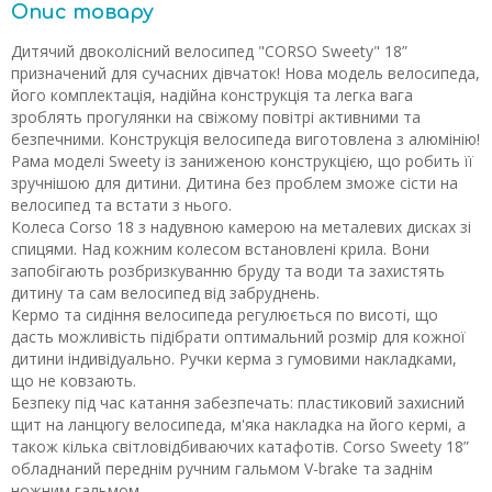
Опис товару
Дитячий двоколісний велосипед "CORSO Sweety" 18”
призначений для сучасних дівчаток! Нова модель велосипеда,
його комплектація, надійна конструкція та легка вага
зроблять прогулянки на свіжому повітрі активними та
безпечними. Конструкція велосипеда виготовлена ​​з алюмінію!
Рама моделі Sweety із заниженою конструкцією, що робить її
зручнішою для дитини. Дитина без проблем зможе сісти на
велосипед та встати з нього.
Колеса Corso 18 з надувною камерою на металевих дисках зі
спицями. Над кожним колесом встановлені крила. Вони
запобігають розбризкуванню бруду та води та захистять
дитину та сам велосипед від забруднень.
Кермо та сидіння велосипеда регулюється по висоті, що
дасть можливість підібрати оптимальний розмір для кожної
дитини індивідуально. Ручки керма з гумовими накладками,
що не ковзають.
Безпеку під час катання забезпечать: пластиковий захисний
щит на ланцюгу велосипеда, м'яка накладка на його кермі, а
також кілька світловідбиваючих катафотів. Corso Sweety 18”
обладнаний переднім ручним гальмом V-brаke та заднім
ножним гальмом.