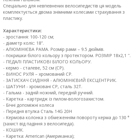
Спеціально для невпевнених велосипедистів ця модель
комплектується двома знімними колесами страхування з
пластику.
Характеристики:
- зростання: 100-120 см;
- діаметр коліс: 18”.
- АЛЮМІНІЄВА РАМА. Розмір рами – 9.5 дюймів.
- покришки білого кольору з протектором. РОЗМІР 18x2,1 ''.
- ПЕДАЛІ ПЛАСТИКОВІ БІЛОГО КОЛЬОРУ.
- кермо - сталеве, 52 см (СР).
- ВИНОС РУЛЯ – хромований СР.
- ЗАТИСКАЧ СИДІННЯ - АЛЮМІНІЄВИЙ ЕКСЦЕНТРИК.
- ШАТУНИ - хромовані СР, сталь 32Т.
- Гальма - задній ножний, передній ручний.
- Каретка - картридж із пилом-вологозахистом.
- Бічні допоміжні колеса
- Передня втулка Сталь 14G 20H
- Кермова колонка з обмеженням повороту керма до 130 °
(захист від падіння з велосипеда).
- КОШИК.
- Каретка: American (Американка);