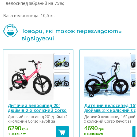
- велосипед зібраний на 75%;
Вага велосипеда: 10,5 кг.
Товари, які також переглядають
відвідувачі
Дитячий велосипед 20"
Дитячий велосипед 16"
дюймів 2-х колісний Corso
дюймів 2-х колісний Co
Revolt
Revolt
Дитячий велосипед 20" дюймів 2-
Дитячий велосипед 16" дюйм
х колісний Corso Revolt за
х колісний Corso Revolt за
рахунок магнієвої рами,
рахунок магнієвої рами,
6290
4690
грн.
грн.
магнієвих дисків, магнієвої вилки
магнієвих дисків, магнієвої в
В наявності
В наявності
має дуже легку вагу, в порівнянні
має дуже легку вагу, в порівн