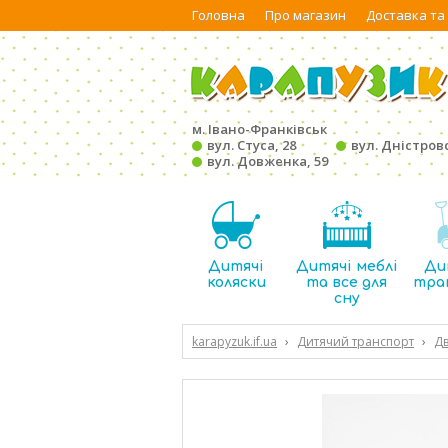
Головна
Про магазин
Доставка та
м. Івано-Франківськ
вул. Стуса, 28
вул. Дністровс
вул. Довженка, 59
Дитячі
Дитячі меблі
Ди
коляски
та все для
тра
сну
karapyzuk.if.ua
›
Дитячий транспорт
›
Дв