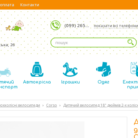
 оплата
Контакти
(099) 265...
показати всі телефони
ька, 26
тячий
Автокрісла
Іграшки
Одяг
Елект
нспорт
при
охколісні велосипеди
›
Corso
›
Дитячий велосипед 18" дюймів 2-х коліс
Д
д
C