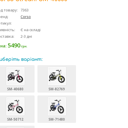
д товару:
7363
ренд:
Corso
тикул:
явність:
Є на складі
оставка:
2-3 дні
5490
іна:
грн.
иберіть варіант:
SM-40680
SM-82769
SM-50712
SM-71480