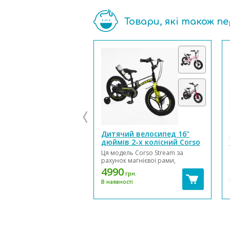
Товари, які також п
Дитячий велосипед 16"
дюймів 2-х колісний Corso
Stream
Ця модель Corso Stream за
рахунок магнієвої рами,
магнієвих дисків, магнієвої вилки
4990
грн.
має дуже легку вагу, в порівнянні
В наявності
з велосипедами на сталевій рамі,
різниця приблизно становить від
3 до 4 кілограмів залежно від
моделі велосипеда. Суперлегк...