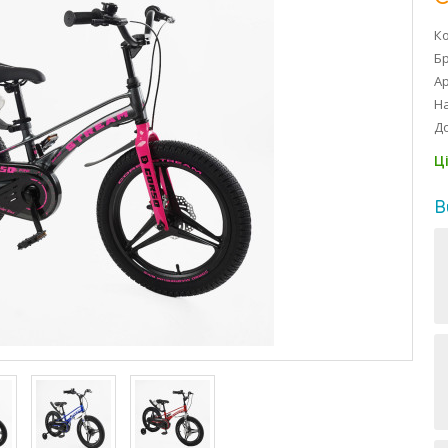
Ко
Б
Ар
На
Д
Ц
В