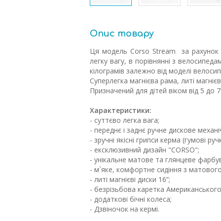
Опис товару
Ця модель Corso Stream за рахунок м
легку вагу, в порівнянні з велосипеда
кілограмів залежно від моделі велосип
Суперлегка магнієва рама, литі магніє
Призначений для дітей віком від 5 до 7 
Характеристики:
- суттєво легка вага;
- переднє і заднє ручне дискове механі
- зручні якісні грипси керма (гумові руч
- ексклюзивний дизайн "CORSO";
- унікальне матове та глянцеве фарбу
- м`яке, комфортне сидіння з матового
- литі магнієві диски 16”;
- безрізьбова каретка Американського
- додаткові бічні колеса;
- Дзвіночок на кермі.