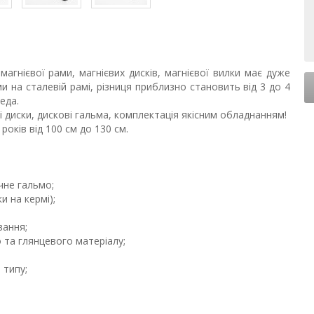
агнієвої рами, магнієвих дисків, магнієвої вилки має дуже
ми на сталевій рамі, різниця приблизно становить від 3 до 4
еда.
ві диски, дискові гальма, комплектація якісним обладнанням!
років від 100 см до 130 см.
чне гальмо;
ки на кермі);
вання;
 та глянцевого матеріалу;
 типу;