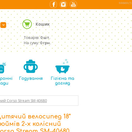
0.016433 (7)
Кошик
›
Товарів:
0 шт.
На суму:
0 грн.
ронні
Годування
Гігієна та
лади
догляд
ний Corso Stream SM-40680
итячий велосипед 18"
юймів 2-х колісний
orso Stream SM-40680