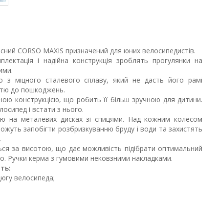
лісний CORSO MAXIS призначений для юних велосипедистів.
лектація і надійна конструкція зроблять прогулянки на
ими.
о з міцного сталевого сплаву, який не дасть його рамі
істю до пошкоджень.
ною конструкцією, що робить її більш зручною для дитини.
осипед і встати з нього.
ю на металевих дисках зі спицями. Над кожним колесом
можуть запобігти розбризкуванню бруду і води та захистять
.
ься за висотою, що дає можливість підібрати оптимальний
но. Ручки керма з гумовими нековзними накладками.
ть:
югу велосипеда;