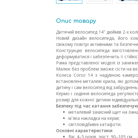
Опис товару
Дитячий велосипед 14" дюймів 2-х ко
Новий дизайн велосипеда, його комп
свіжому повітрі активними та безпечн
Конструкцію велосипеда виготовлен
деформуватися і забезпечить її стійк
Рама представленої моделі із заниже
Малюк без проблем зможе сісти на вел
Колеса Corso 14 з надувною камеро
встановлені металеві крила, які допо
дитину і сам велосипед від забруднень
Кермо і сидіння велосипеда регулюєт
розмір для кожної дитини індивідуаль
Безпеку під час катання забезпечую
металевий захисний щит на ланц
м`яка накладка на кермі;
світловідбивні катафоти.
Основні характеристики:
Вік: 4–5 років, зріст: 90–105 см