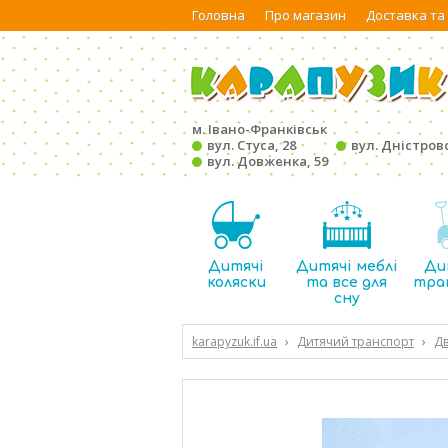
Головна
Про магазин
Доставка та
м. Івано-Франківськ
вул. Стуса, 28
вул. Дністровс
вул. Довженка, 59
Дитячі
Дитячі меблі
Ди
коляски
та все для
тра
сну
karapyzuk.if.ua
›
Дитячий транспорт
›
Дв