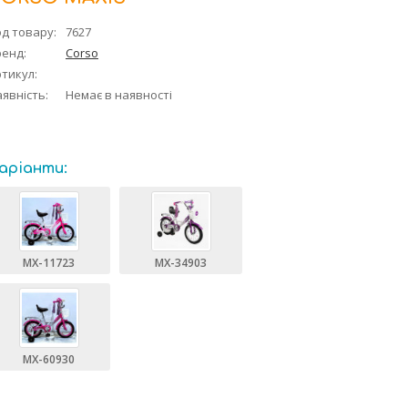
д товару:
7627
ренд:
Corso
тикул:
явність:
Немає в наявності
аріанти:
MX-11723
MX-34903
MX-60930