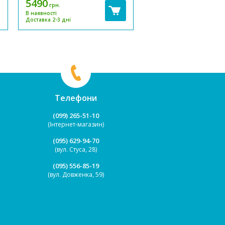
5490
грн.
має дуже легку вагу, в порівнянні
велосипедистів! Констру
Немає в наявності
В наявності
з велосипедами на сталевій рамі,
велосипеда виготовлено
Доставка 2-3 дні
різниця приблизно становить від
міцного сталевого сплав
3 до 4 кілограмів залежно від
не дасть його рамі
моделі велосипеда. Суперлег...
деформуватися і забезпе
стійкістю до пошкоджень.
Телефони
(099) 265-51-10
(Інтернет-магазин)
(095) 629-94-70
(вул. Стуса, 28)
(095) 556-85-19
(вул. Довженка, 59)