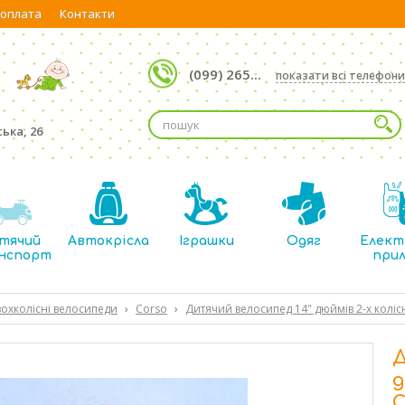
 оплата
Контакти
(099) 265...
показати всі телефони
ька, 26
тячий
Автокрісла
Іграшки
Одяг
Елект
нспорт
при
охколісні велосипеди
›
Corso
›
Дитячий велосипед 14" дюймів 2-х колі
Д
д
C