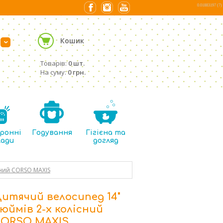
0.01883197 (7)
Кошик
›
Товарів:
0 шт.
На суму:
0 грн.
ронні
Годування
Гігієна та
лади
догляд
сний CORSO MAXIS
итячий велосипед 14"
юймів 2-х колісний
ORSO MAXIS