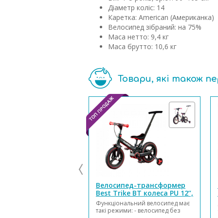
Діаметр коліс: 14
Каретка: American (Американка)
Велосипед зібраний: на 75%
Маса нетто: 9,4 кг
Маса брутто: 10,6 кг
Товари, які також п
Велосипед-трансформер
Best Trike BT колеса PU 12’’,
батьківська ручка, з’ємні
Функціональний велосипед має
педалі, ручне гальмо,
такі режими: - велосипед без
допоміжні бокові колеса, в
педалей (біговіл); - велосипед із