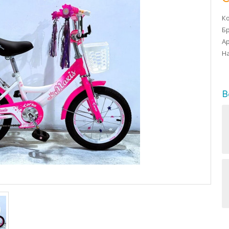
Ко
Б
Ар
На
В