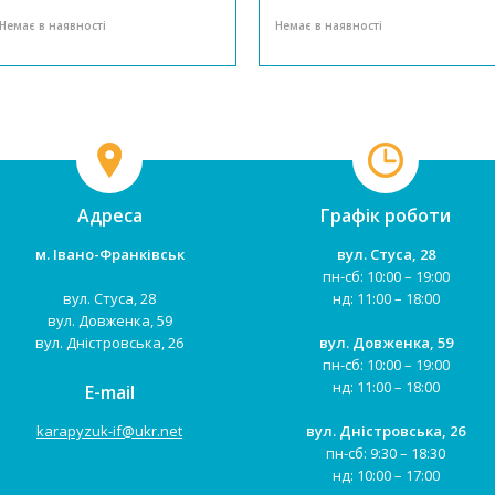
дизайн велосипеда, його
велолюбителів! Конструкція
Немає в наявності
Немає в наявності
комплектація і надійна
велосипеда виконана зі
конструкція зроблять
сталевого міцного сплаву, який
прогулянки на свіжому повітрі
не дасть його рамі
активними і безпечними.
деформуватися і забезпечить її
Конструкцію велосипеда
стійкістю до пошкоджень....
виготовле...
Адреса
Графік роботи
м. Івано-Франківськ
вул. Стуса, 28
пн-сб: 10:00 – 19:00
вул. Стуса, 28
нд: 11:00 – 18:00
вул. Довженка, 59
вул. Дністровська, 26
вул. Довженка, 59
пн-сб: 10:00 – 19:00
нд: 11:00 – 18:00
E-mail
karapyzuk-if@ukr.net
вул. Дністровська, 26
пн-сб: 9:30 – 18:30
нд: 10:00 – 17:00