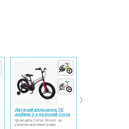
Дитячий велосипед 18"
Дитячий велосипед
дюймів 2-х колісний Corso
дюймів 2-х колісни
Stream SM-40680
CORSO MAXIS
-
Ця модель Corso Stream за
Дитячий велосипед 20" 
рахунок магнієвої рами,
х колісний CORSO MAXIS
магнієвих дисків, магнієвої вилки
призначений для юних