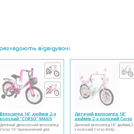
ереглядають відвідувачі
Велосипед 16" дюймів 2-х
Дитячий велосипед 18"
колісний "CORSO" MAXIS
дюймів 2-х колісний Corso
ЗІБРАНИЙ НА 75%, в
Emily
Дитячий двоколісний велосипед
Дитячий велосипед 18" дюймів 2
коробці
Corso 16" призначений для
х колісний Corso Emily -
юних велосипедистів! Новий
ідеальний вибір для маленьких