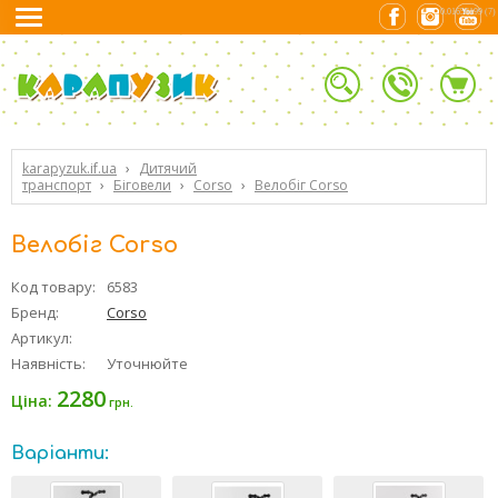
0.01656199 (7)
karapyzuk.if.ua
›
Дитячий
транспорт
›
Біговели
›
Corso
›
Велобіг Corso
Велобіг Corso
Код товару:
6583
Бренд:
Corso
Артикул:
Наявність:
Уточнюйте
2280
Ціна:
грн.
Варіанти: