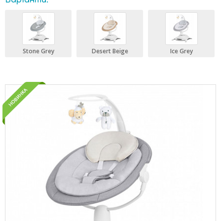
Варіанти:
Stone Grey
Desert Beige
Ice Grey