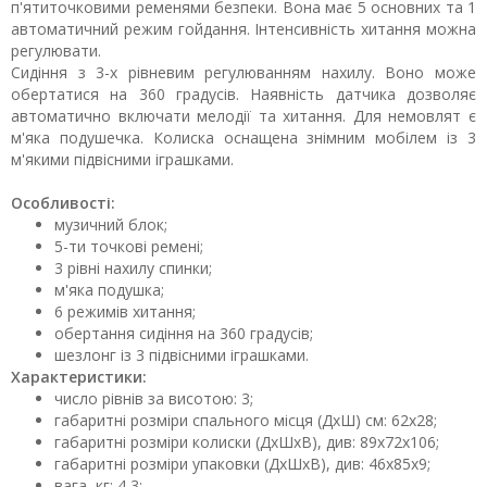
п'ятиточковими ременями безпеки. Вона має 5 основних та 1
автоматичний режим гойдання. Інтенсивність хитання можна
регулювати.
Сидіння з 3-х рівневим регулюванням нахилу. Воно може
обертатися на 360 градусів. Наявність датчика дозволяє
автоматично включати мелодії та хитання. Для немовлят є
м'яка подушечка. Колиска оснащена знімним мобілем із 3
м'якими підвісними іграшками.
Особливості:
музичний блок;
5-ти точкові ремені;
3 рівні нахилу спинки;
м'яка подушка;
6 режимів хитання;
обертання сидіння на 360 градусів;
шезлонг із 3 підвісними іграшками.
Характеристики:
число рівнів за висотою: 3;
габаритні розміри спального місця (ДхШ) см: 62x28;
габаритні розміри колиски (ДхШхВ), див: 89x72x106;
габаритні розміри упаковки (ДхШхВ), див: 46х85х9;
вага, кг: 4,3;