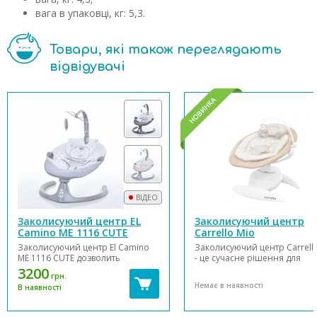
вага в упаковці, кг: 5,3.
Товари, які також переглядають
відвідувачі
ВІДЕО
Заколисуючий центр EL
Заколисуючий центр
Camino ME 1116 CUTE
Carrello Mio
Заколисуючий центр El Camino
Заколисуючий центр Carrell
ME 1116 CUTE дозволить
- це сучасне рішення для
новонародженому малюкові
відпочинку та розваг малюків
3200
грн.
проводити багато часу з користю
перших днів життя.
Немає в наявності
В наявності
для свого розвитку, даючи
Заколисуючий центр від
батькам можливість відпочивати
народження Каррелло Міо
або займатися домашніми
управляється за допомогою