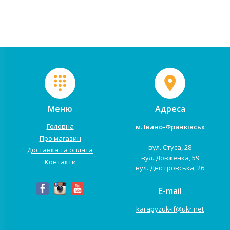
справами. Дана модель має
механічної панелі і важеля,
зручне сидіння з додатковим м'...
розташованих на корпусі. 3
реж...
Меню
Адреса
Головна
м. Івано-Франківськ
Про магазин
вул. Стуса, 28
Доставка та оплата
вул. Довженка, 59
Контакти
вул. Дністровська, 26
E-mail
karapyzuk-if@ukr.net