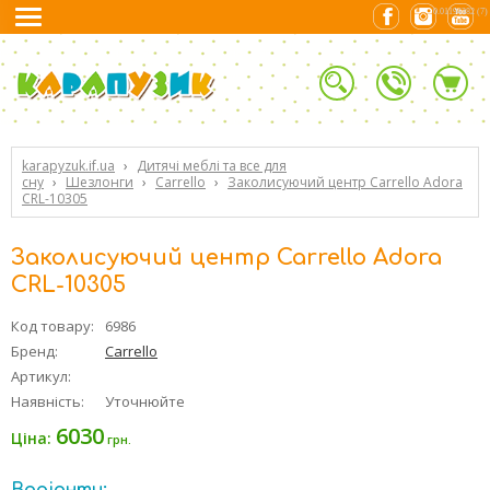
0.01194382 (7)
karapyzuk.if.ua
›
Дитячі меблі та все для
сну
›
Шезлонги
›
Carrello
›
Заколисуючий центр Carrello Adora
CRL-10305
Заколисуючий центр Carrello Adora
CRL-10305
Код товару:
6986
Бренд:
Carrello
Артикул:
Наявність:
Уточнюйте
6030
Ціна:
грн.