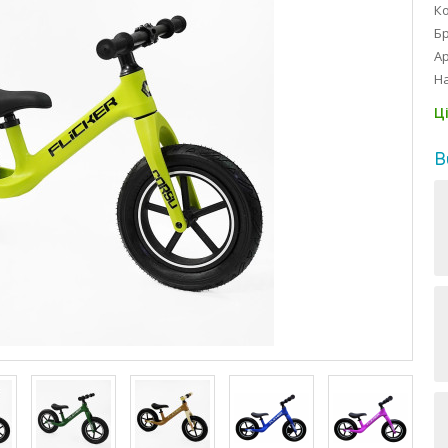
Ко
Б
Ар
На
Ц
В