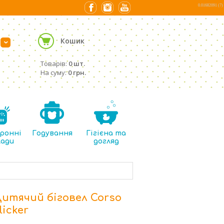
0.01682091 (7)
Кошик
›
Товарів:
0 шт.
На суму:
0 грн.
ронні
Годування
Гігієна та
лади
догляд
итячий біговел Corso
licker