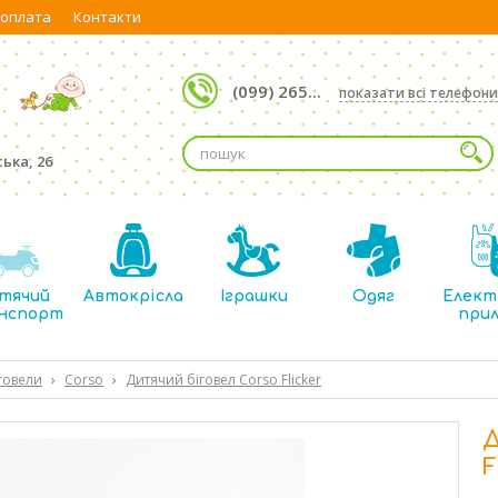
 оплата
Контакти
(099) 265...
показати всі телефони
ька, 26
тячий
Автокрісла
Іграшки
Одяг
Елект
нспорт
при
говели
›
Corso
›
Дитячий біговел Corso Flicker
Д
F