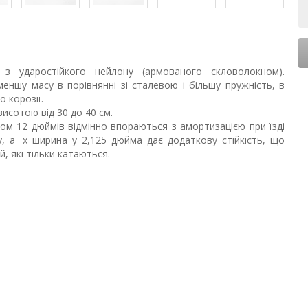
з ударостійкого нейлону (армованого скловолокном).
меншу масу в порівнянні зі сталевою і більшу пружність, в
о корозії.
исотою від 30 до 40 см.
ром 12 дюймів відмінно впораються з амортизацією при їзді
, а їх ширина у 2,125 дюйма дає додаткову стійкість, що
, які тільки катаються.