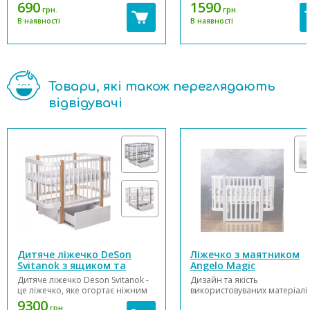
(4 шт.) підходить для таких
упаковки (Д*Ш*В, см): 123*2
690
1590
грн.
грн.
моделей ліжечок Верес: ЛД3,
(±1). Вага (нетто/брутто, кг): 6,
В наявності
В наявності
ЛД6, ЛД12, ЛД13, ЛД15, ЛД16,
7,4 (±3) Підходить для насту
ЛД18, ЛД19, Монако. Колеса
моделей ліжечок Верес: ЛД3
прорезинені. В комплекті дв...
ЛД6...
Товари, які також переглядають
відвідувачі
Дитяче ліжечко DeSon
Ліжечко з маятником
Svitanok з ящиком та
Angelo Magic
маятником
Дитяче ліжечко Deson Svitanok -
Дизайн та якість
це ліжечко, яке огортає ніжним
використовуваних матеріалів
заколисуванням та чарівною
ліжечку Angelo Magic,
9300
грн.