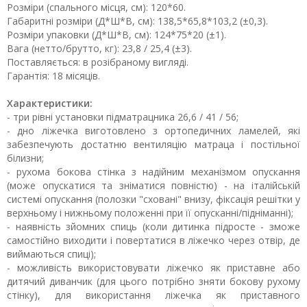
Розміри (спального місця, см): 120*60.
Габаритні розміри (Д*Ш*В, см): 138,5*65,8*103,2 (±0,3).
Розміри упаковки (Д*Ш*В, см): 124*75*20 (±1).
Вага (нетто/брутто, кг): 23,8 / 25,4 (±3).
Поставляється: в розібраному вигляді.
Гарантія: 18 місяців.
Характеристики:
- три рівні установки підматрацника 26,6 / 41 / 56;
- дно ліжечка виготовлено з ортопедичних ламелей, які
забезпечують достатню вентиляцію матраца і постільної
білизни;
- рухома бокова стінка з надійним механізмом опускання
(може опускатися та зніматися повністю) - на італійській
системі опускання (полозки "сховані" внизу, фіксація решітки у
верхньому і нижньому положенні при її опусканні/підніманні);
- наявність зйомних спиць (коли дитинка підросте - зможе
самостійно виходити і повертатися в ліжечко через отвір, де
виймаються спиці);
- можливість використовувати ліжечко як приставне або
дитячий диванчик (для цього потрібно зняти бокову рухому
стінку), для використання ліжечка як приставного