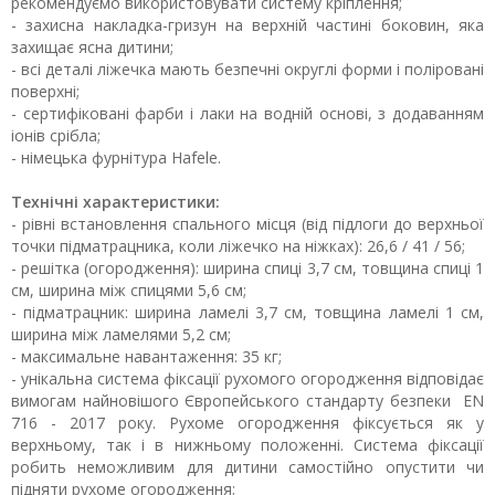
рекомендуємо використовувати систему кріплення;
- захисна накладка-гризун на верхній частині боковин, яка
захищає ясна дитини;
- всі деталі ліжечка мають безпечні округлі форми і поліровані
поверхні;
- сертифіковані фарби і лаки на водній основі, з додаванням
іонів срібла;
- німецька фурнітура Hafele.
Технічні характеристики:
- рівні встановлення спального місця (від підлоги до верхньої
точки підматрацника, коли ліжечко на ніжках): 26,6 / 41 / 56;
- решітка (огородження): ширина спиці 3,7 см, товщина спиці 1
см, ширина між спицями 5,6 см;
- підматрацник: ширина ламелі 3,7 см, товщина ламелі 1 см,
ширина між ламелями 5,2 см;
- максимальне навантаження: 35 кг;
- унікальна система фіксації рухомого огородження відповідає
вимогам найновішого Європейського стандарту безпеки EN
716 - 2017 року. Рухоме огородження фіксується як у
верхньому, так і в нижньому положенні. Система фіксації
робить неможливим для дитини самостійно опустити чи
підняти рухоме огородження;