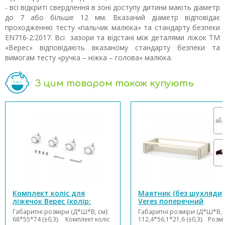
- всі відкриті свердлення в зоні доступу дитини мають діаметр
до 7 або більше 12 мм. Вказаний діаметр відповідає
проходженню тесту «пальчик малюка» та стандарту безпеки
EN716-2:2017. Всі зазори та відстані між деталями ліжок ТМ
«Верес» відповідають вказаному стандарту безпеки та
вимогам тесту «ручка – ніжка – голова» малюка.
З цим товаром також купують
Комплект коліс для
Маятник (без шухляди)
ліжечок Верес (колір:
Veres поперечний
білий)
Габаритні розміри (Д*Ш*В, см):
Габаритні розміри (Д*Ш*В, с
68*55*74 (±0,3). Комплект коліс
112,4*56,1*21,6 (±0,3). Розм