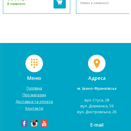
атмосферою. У ній радісно
дозволяють цьому ліжечку
Немає в наявності
В наявності
прокидатиметься Ваше сонечко і
зайняти гідне місце в інтер'є
даруватиме тепло всім навколо.
дитячої кімнати та радувати
Виготовлена з дерева бук,
батьків та малюка.
покрита нетоксичним лаком та
Характеристики моделі: Три 
фарбою на вод...
підматрацника з можливістю в
Меню
Адреса
Головна
м. Івано-Франківськ
Про магазин
вул. Стуса, 28
Доставка та оплата
вул. Довженка, 59
Контакти
вул. Дністровська, 26
E-mail