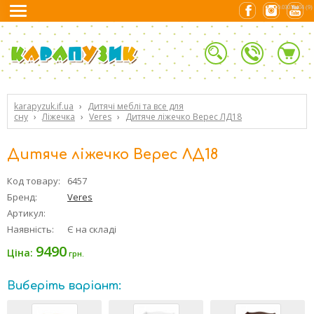
0.03036404 (9)
karapyzuk.if.ua
›
Дитячі меблі та все для
сну
›
Ліжечка
›
Veres
›
Дитяче ліжечко Верес ЛД18
Дитяче ліжечко Верес ЛД18
Код товару:
6457
Бренд:
Veres
Артикул:
Наявність:
Є на складі
9490
Ціна:
грн.
Виберіть варіант: