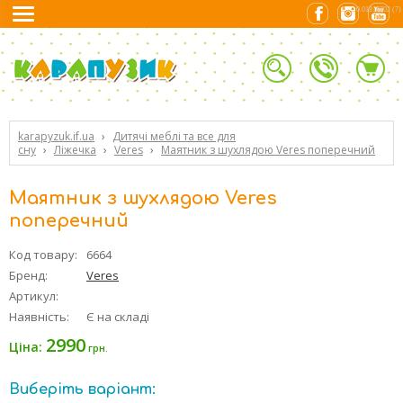
0.01816702 (7)
karapyzuk.if.ua
›
Дитячі меблі та все для
сну
›
Ліжечка
›
Veres
›
Маятник з шухлядою Veres поперечний
Маятник з шухлядою Veres
поперечний
Код товару:
6664
Бренд:
Veres
Артикул:
Наявність:
Є на складі
2990
Ціна:
грн.
Виберіть варіант: