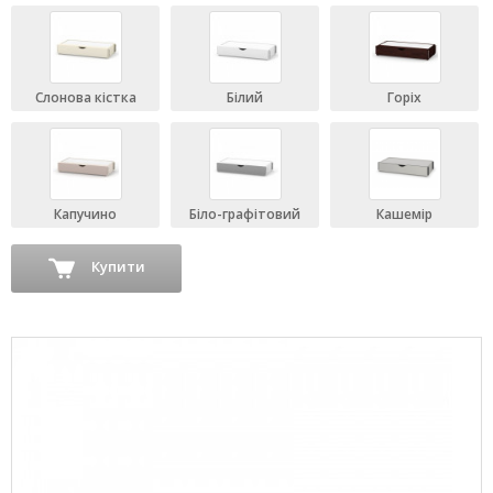
Слонова кістка
Білий
Горіх
Капучино
Біло-графітовий
Кашемір
Купити