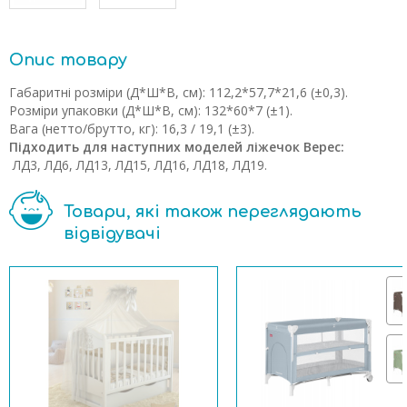
Опис товару
Габаритні розміри (Д*Ш*В, см): 112,2*57,7*21,6 (±0,3).
Розміри упаковки (Д*Ш*В, см): 132*60*7 (±1).
Вага (нетто/брутто, кг): 16,3 / 19,1 (±3).
Підходить для наступних моделей ліжечок Верес:
ЛД3, ЛД6, ЛД13, ЛД15, ЛД16, ЛД18, ЛД19.
Товари, які також переглядають
відвідувачі