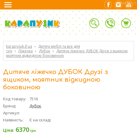
0.02152205 (7)
karapyzuk.if.ua
›
Дитячі меблі та все для
сну
›
Ліжечка
›
Дубок
›
Дитяче ліжечко ДУБОК Друзі з ящиком,
маятник відкидною боковиною
Дитяче ліжечко ДУБОК Друзі з
ящиком, маятник відкидною
боковиною
Код товару:
7516
Бренд:
Дубок
Артикул:
Наявність:
Є на складі
6370
Ціна:
грн.