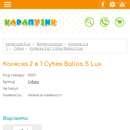
0.02584219 (7)
karapyzuk.if.ua
›
Дитячі коляски
›
Коляски 2 в
1
›
Cybex
›
Коляска 2 в 1 Cybex Balios S Lux
Коляска 2 в 1 Cybex Balios S Lux
Код товару:
6301
Бренд:
Cybex
Артикул:
Наявність:
Немає в наявності
Варіанти: