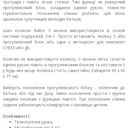
тротуари і навіть лісові стежки. Такі функції як реверсний
прогулянковий блок, складання однією рукою, повністю
горизонтальне положення спинки роблять цей візок
ідеальною супутницею молодих батьків.
Шасі коляски Balios S можна використовувати в основі
системи подорожей 3-в-1. Просто встановіть люльку S або
прогулянковий блок або одне з автокрісел для немовлят
CYBEX або gb.
Коли ви не використовуєте коляску, її можна легко скласти
однією рукою навіть із прогулянковим блоком та поставити її
у будь-яке місце. Коляска стоїть самостійно (габарити 43 х 60
х 77 см).
Виберіть положення прогулянкового блоку - обличчям до
батька або під час руху. Зміна положення проста і зручна
завдяки кнопкам з функцією пам'яті. Три положення спинки
сидіння забезпечують комфортне становище дитини.
Особливості:
Телескопічна ручка.
Місткий кошик (до 5 кг).