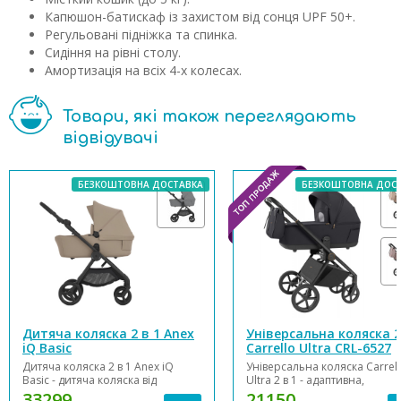
Капюшон-батискаф із захистом від сонця UPF 50+.
Регульовані підніжка та спинка.
Сидіння на рівні столу.
Амортизація на всіх 4-х колесах.
Товари, які також переглядають
відвідувачі
БЕЗКОШТОВНА ДОСТАВКА
БЕЗКОШТОВНА ДОС
Дитяча коляска 2 в 1 Anex
Універсальна коляска 
iQ Basic
Carrello Ultra CRL-6527
Дитяча коляска 2 в 1 Anex iQ
Універсальна коляска Carrel
Basic - дитяча коляска від
Ultra 2 в 1 - адаптивна,
народження до 4 років або 22 кг.
функціональна, стильна!
33299
21150