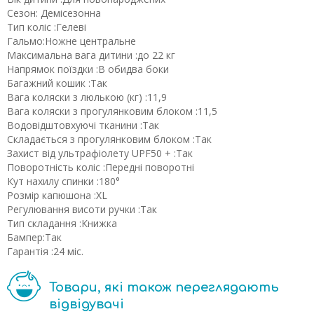
Сезон: Демісезонна
Тип коліс :Гелеві
Гальмо:Ножне центральне
Максимальна вага дитини :до 22 кг
Напрямок поїздки :В обидва боки
Багажний кошик :Так
Вага коляски з люлькою (кг) :11,9
Вага коляски з прогулянковим блоком :11,5
Водовідштовхуючі тканини :Так
Складається з прогулянковим блоком :Так
Захист від ультрафіолету UPF50 + :Так
Поворотність коліс :Передні поворотні
Кут нахилу спинки :180°
Розмір капюшона :XL
Регулювання висоти ручки :Так
Тип складання :Книжка
Бампер:Так
Гарантія :24 міс.
Товари, які також переглядають
відвідувачі