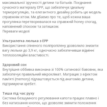
максимальної зручності дитини та батьків. Поєднання
сучасного матеріалу EPP, що забезпечує ідеальну
терморегуляцію, та елегантного дизайну робить цю модель
справжнім хітом. Ми дбаємо про те, щоб кожна ваша
прогулянка перетворювалася на справжній honey спогад,
наповнений спокоєм та затишком.
Переваги моделі
Ультралегка люлька з EPP
Використання спіненого поліпропілену дозволило знизити
вагу люльки до 3,9 кг, одночасно забезпечивши відмінні
теплоізоляційні властивості.
Здоровий сон
Внутрішня оббивка виконана зі 100% сатинової бавовни, яка
забезпечує правильний мікроклімат. Матрацик з ефектом
пам'яті (memory) підлаштовується під анатомію дитини,
підтримуючи хребет.
Тиша під час руху
Система безшумного регулювання капота працює плавно і
без натискання кнопок, що дозволяє змінити положення