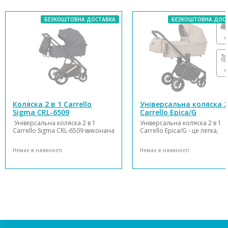
БЕЗКОШТОВНА ДОСТАВКА
БЕЗКОШТОВНА ДОС
Коляска 2 в 1 Carrello
Універсальна коляска 2
Sigma CRL-6509
Carrello Epica/G
Універсальна коляска 2 в 1
Універсальна коляска 2 в 1
Carrello Sigma CRL-6509 виконана
Carrello Epica/G - це легка,
в стильному сучасному дизайні,
практична універсальна кол
який задовольнить
з гнучким вибором комплекта
Немає в наявності
Немає в наявності
функціональні потреби молодих
зростаючим прогулянковим
батьків. Вона складається з
блоком. Стійка люлька з
просторої люльки для
жорстким дном та віконцем 
новонароджених,
вентиляції компактно
прогулянкового блоку та
складається для зберігання..
надійного шасі, ...