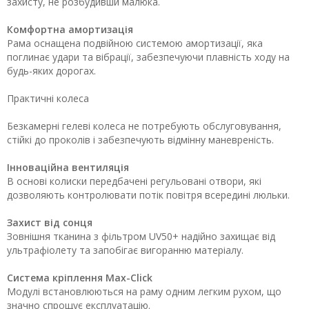
захисту, не розбудивши малюка.
Комфортна амортизація
Рама оснащена подвійною системою амортизації, яка
поглинає удари та вібрації, забезпечуючи плавність ходу на
будь-яких дорогах.
Практичні колеса
Безкамерні гелеві колеса не потребують обслуговування,
стійкі до проколів і забезпечують відмінну маневреність.
Інноваційна вентиляція
В основі колиски передбачені регульовані отвори, які
дозволяють контролювати потік повітря всередині люльки.
Захист від сонця
Зовнішня тканина з фільтром UV50+ надійно захищає від
ультрафіолету та запобігає вигоранню матеріалу.
Система кріплення Max-Click
Модулі встановлюються на раму одним легким рухом, що
значно спрощує експлуатацію.