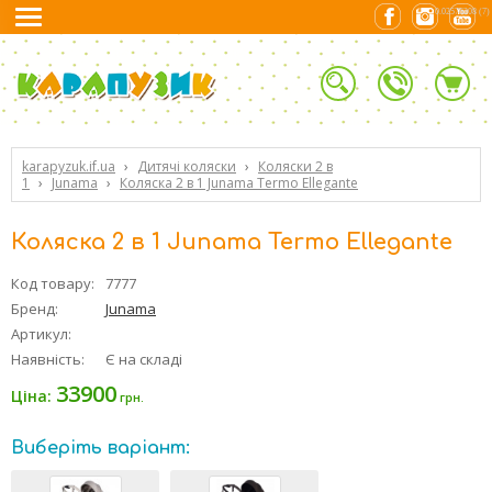
0.02576208 (7)
karapyzuk.if.ua
›
Дитячі коляски
›
Коляски 2 в
1
›
Junama
›
Коляска 2 в 1 Junama Termo Ellegante
Коляска 2 в 1 Junama Termo Ellegante
Код товару:
7777
Бренд:
Junama
Артикул:
Наявність:
Є на складі
33900
Ціна:
грн.
Виберіть варіант: