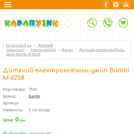
0.03234792 (7)
karapyzuk.if.ua
›
Дитячий
транспорт
›
Електромобілі
›
Bambi
›
Дитячий електромобыль-
джип Bambi M 6258
Дитячий електромобыль-джип Bambi
M 6258
Код товару:
7592
Бренд:
Bambi
Артикул:
Наявність:
Є на складі
0
Ціна:
грн.