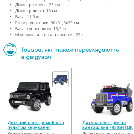
Діаметр колеса: 23 см.
Діаметр диска: 16 см.
Вага: 11,5 кг.
Розмір упаковки: 90х51,5х29 см.
Вага з упаковкою: 13,5 кг.
Максимальне навантаження: 25 кг.
Товари, які також переглядають
відвідувачі
Дитячий електромобіль з
Дитяча електрична
пультом керування
вантажівка FREIGHTLIN
Mercedes-Benz Bambi M
CORONADO Bambi M 45
Дитячий електромобіль з
Дитяча електрична вантажів