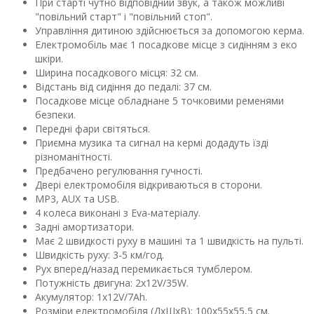
При старті чутно відповідний звук, а також можливі
"повільний старт" і "повільний стоп".
Управління дитиною здійснюється за допомогою керма.
Електромобіль має 1 посадкове місце з сидінням з еко
шкіри.
Ширина посадкового місця: 32 см.
Відстань від сидіння до педалі: 37 см.
Посадкове місце обладнане 5 точковими ременями
безпеки.
Передні фари світяться.
Приємна музика та сигнал на кермі додадуть їзді
різноманітності.
Предбачено регулювання гучності.
Двері електромобіля відкриваються в сторони.
MP3, AUX та USB.
4 колеса виконані з Eva-матеріалу.
Задні амортизатори.
Має 2 швидкості руху в машині та 1 швидкість на пульті.
Швидкість руху: 3-5 км/год.
Рух вперед/назад перемикається тумблером.
Потужність двигуна: 2х12V/35W.
Акумулятор: 1х12V/7Ah.
Розміри електромобіля (ДхШхВ): 100х55х55,5 см.