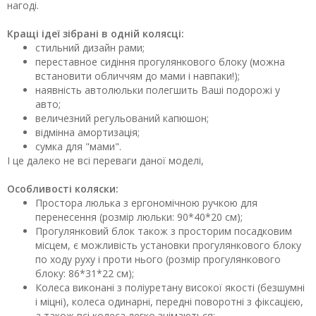
нагоді.
Кращі ідеї зібрані в одній колясці:
стильний дизайн рами;
переставное сидіння прогулянкового блоку (можна
встановити обличчям до мами і навпаки!);
наявність автолюльки полегшить Ваші подорожі у
авто;
величезний регульований капюшон;
відмінна амортизація;
сумка для "мами".
І це далеко не всі переваги даної моделі,
Особливості коляски:
Простора люлька з ергономічною ручкою для
перенесення (розмір люльки: 90*40*20 см);
Прогулянковий блок також з просторим посадковим
місцем, є можливість установки прогулянкового блоку
по ходу руху і проти нього (розмір прогулянкового
блоку: 86*31*22 см);
Колеса виконані з поліуретану високої якості (безшумні
і міцні), колеса одинарні, передні поворотні з фіксацією,
а також всі колеса легко знімаються;