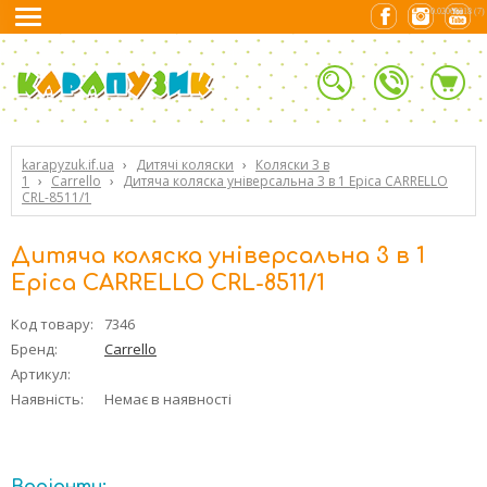
0.02060318 (7)
karapyzuk.if.ua
›
Дитячі коляски
›
Коляски 3 в
1
›
Carrello
›
Дитяча коляска універсальна 3 в 1 Epica CARRELLO
CRL-8511/1
Дитяча коляска універсальна 3 в 1
Epica CARRELLO CRL-8511/1
Код товару:
7346
Бренд:
Carrello
Артикул:
Наявність:
Немає в наявності