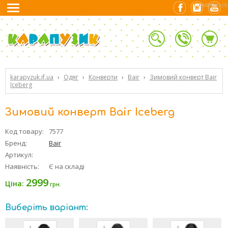
0.02985311 (7)
karapyzuk.if.ua
›
Одяг
›
Конверти
›
Bair
›
Зимовий конверт Bair
Iceberg
Зимовий конверт Bair Iceberg
Код товару:
7577
Бренд:
Bair
Артикул:
Наявність:
Є на складі
2999
Ціна:
грн.
Виберіть варіант: