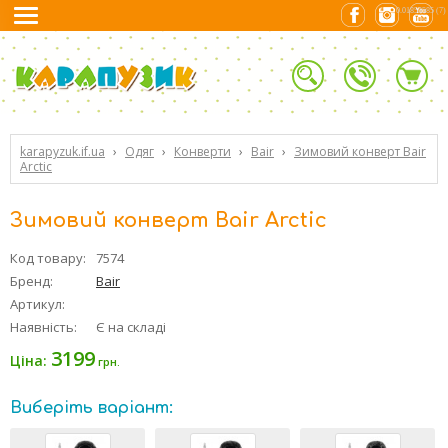
0.01853585 (7)
karapyzuk.if.ua
›
Одяг
›
Конверти
›
Bair
›
Зимовий конверт Bair
Arctic
Зимовий конверт Bair Arctic
Код товару:
7574
Бренд:
Bair
Артикул:
Наявність:
Є на складі
3199
Ціна:
грн.
Виберіть варіант: