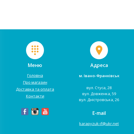
для малюків від 6 місяців до 3
водовідштовхувальним
років і сумісний з усіма
матеріалом, усередині ...
сучасними віз...
Меню
Адреса
Головна
м. Івано-Франківськ
Про магазин
вул. Стуса, 28
Доставка та оплата
вул. Довженка, 59
Контакти
вул. Дністровська, 26
E-mail
karapyzuk-if@ukr.net