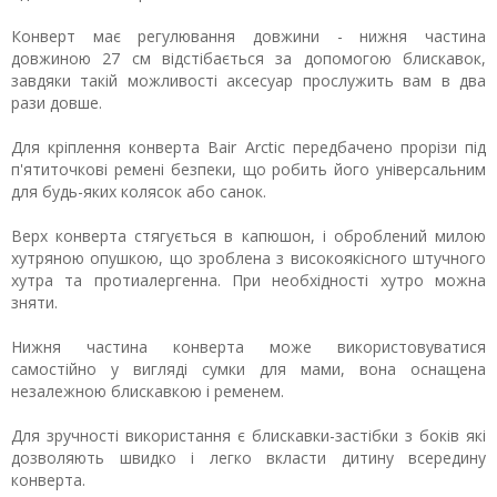
Конверт має регулювання довжини - нижня частина
довжиною 27 см відстібається за допомогою блискавок,
завдяки такій можливості аксесуар прослужить вам в два
рази довше.
Для кріплення конверта Bair Arctic передбачено прорізи під
п'ятиточкові ремені безпеки, що робить його універсальним
для будь-яких колясок або санок.
Верх конверта стягується в капюшон, і оброблений милою
хутряною опушкою, що зроблена з високоякісного штучного
хутра та протиалергенна. При необхідності хутро можна
зняти.
Нижня частина конверта може використовуватися
самостійно у вигляді сумки для мами, вона оснащена
незалежною блискавкою і ременем.
Для зручності використання є блискавки-застібки з боків які
дозволяють швидко і легко вкласти дитину всередину
конверта.