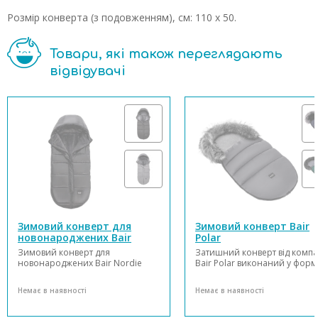
Розмір конверта (з подовженням), см: 110 x 50.
Товари, які також переглядають
відвідувачі
Зимовий конверт для
Зимовий конверт Bair
новонароджених Bair
Polar
Nordie
Зимовий конверт для
Затишний конверт від компа
новонароджених Bair Nordie
Bair Polar виконаний у форм
поєднує в собі зручність,
закритого теплого кокона. В
функціональність та стиль, що
збереже вашого малюка в те
Немає в наявності
Немає в наявності
робить його ідеальним для
сухості та комфорті в холодн
щоденних прогулянок у
пору року! Зовні мішок пок
холодний сезон. Він підходить
м'яким глянцевим