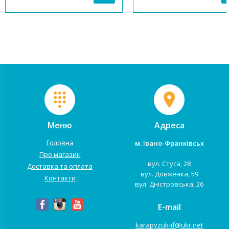
Випускається у кількох кольорах.
ліжечко CHARIVNE- це комфор
Для фарбування
затишок, простота ліній та як
використовувалися лаки та
у чотирьох незвичайних та
фарби на водні...
трендових ...
Меню
Адреса
Головна
м. Івано-Франківськ
Про магазин
вул. Стуса, 28
Доставка та оплата
вул. Довженка, 59
Контакти
вул. Дністровська, 26
E-mail
karapyzuk-if@ukr.net