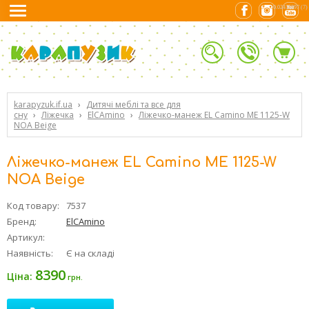
0.02416897 (7)
karapyzuk.if.ua
›
Дитячі меблі та все для
сну
›
Ліжечка
›
ElCAmino
›
Ліжечко-манеж EL Camino ME 1125-W
NOA Beige
Ліжечко-манеж EL Camino ME 1125-W
NOA Beige
Код товару:
7537
Бренд:
ElCAmino
Артикул:
Наявність:
Є на складі
8390
Ціна:
грн.