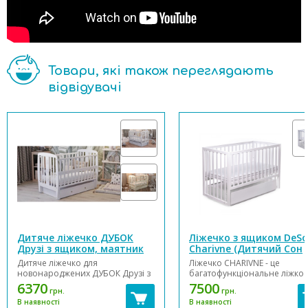
Товари, які також переглядають
відвідувачі
Дитяче ліжечко ДУБОК
Ліжечко з ящиком DeS
Друзі з ящиком, маятник
Charivne (Дитячий Сон
відкидною боковиною
Чарівне)
Дитяче ліжечко для
Ліжечко CHARIVNE - це
новонароджених ДУБОК Друзі з
багатофункціональне ліжко 
ящиком, маятник відкидною
скандинавському стилі. Такі
6370
7500
грн.
грн.
боковиною бук підходить дітям
ліжка поза часом – вони
В наявності
В наявності
від народження. Особливості:
актуальні завжди. Чарівне