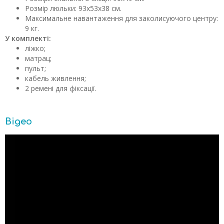
Розмір люльки: 93х53х38 см.
Максимальне навантаження для заколисуючого центру:
9 кг.
У комплекті:
ліжко;
матрац;
пульт;
кабель живлення;
2 ремені для фіксації.
Відео