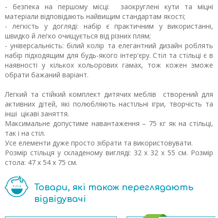
- безпека на першому місці: заокруглені кути та міцні
матеріали відповідають найвищим стандартам якості;
- легкість у догляді: набір є практичним у використанні,
швидко й легко очищується від різних плям;
- універсальність: білий колір та елегантний дизайн роблять
набір підходящим для будь-якого інтер'єру. Стіл та стільці є в
наявності у кількох кольорових гамах, тож кожен зможе
обрати бажаний варіант.
Легкий та стійкий комплект дитячих меблів створений для
активних дітей, які полюбляють настільні ігри, творчість та
інші цікаві заняття.
Максимальне допустиме навантаження – 75 кг як на стільці,
так і на стіл.
Усе елементи дуже просто зібрати та використовувати.
Розмір стільця у складеному вигляді: 32 х 32 х 55 см. Розмір
стола: 47 х 54 х 75 см.
Товари, які також переглядають
відвідувачі