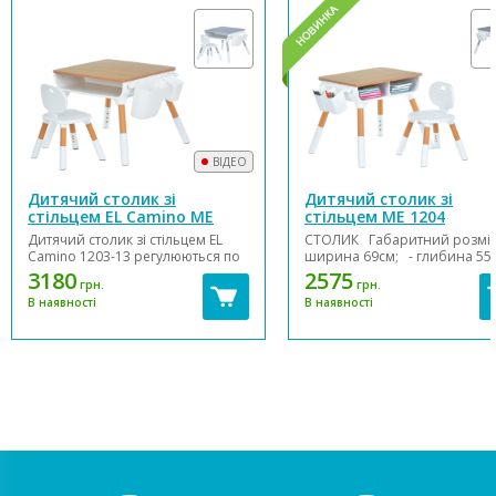
ВІДЕО
Дитячий столик зі
Дитячий столик зі
стільцем EL Camino ME
стільцем ME 1204
1203-13
Дитячий столик зі стільцем EL
СТОЛИК Габаритний розмір
Camino 1203-13 регулюються по
ширина 69см; - глибина 55
висоті та виконані з МДФ та
висота 49-52-56см (3 положе
3180
2575
грн.
грн.
пластику. Основні
- стільниця 55 х 40см;
В наявності
В наявності
характеристики: Стіл та стільчик
СТУЛЬЧИК Габаритний...
мають стійку конструкцію.
Полиця для зберігання. 2
кошики для дрібниць...