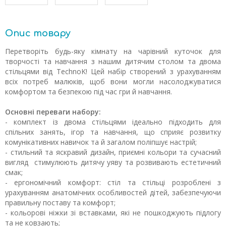
Опис товару
Перетворіть будь-яку кімнату на чарівний куточок для
творчості та навчання з нашим дитячим столом та двома
стільцями від TechnoK! Цей набір створений з урахуванням
всіх потреб малюків, щоб вони могли насолоджуватися
комфортом та безпекою під час гри й навчання.
Основні переваги набору:
- комплект із двома стільцями ідеально підходить для
спільних занять, ігор та навчання, що сприяє розвитку
комунікативних навичок та й загалом поліпшує настрій;
- стильний та яскравий дизайн, приємні кольори та сучасний
вигляд стимулюють дитячу уяву та розвивають естетичний
смак;
- ергономічний комфорт: стіл та стільці розроблені з
урахуванням анатомічних особливостей дітей, забезпечуючи
правильну поставу та комфорт;
- кольорові ніжки зі вставками, які не пошкоджують підлогу
та не ковзають;