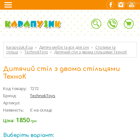
0.01768398 (7)
karapyzuk.if.ua
›
Дитячі меблі та все для сну
›
Столики та
стільці
›
TechnokToys
›
Дитячий стіл з двома стільцями ТехноK
Дитячий стіл з двома стільцями
ТехноK
Код товару:
7272
Бренд:
TechnokToys
Артикул:
Наявність:
Є на складі
1850
Ціна:
грн.
Виберіть варіант: