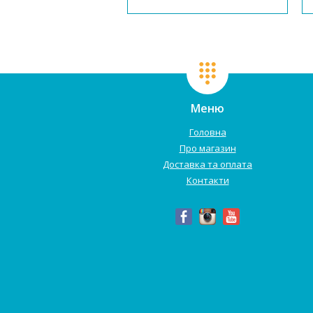
тільки стильний дизайн, а й
високу функціональність. У
комплект входять стіл і стілець,
а...
Меню
Головна
Про магазин
Доставка та оплата
Контакти