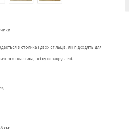
ьчики
ється з столика і двох стільців, які підходять для
ичного пластика, всі кути закруглені.
ик;
46 см;