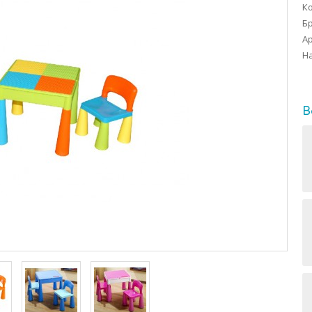
Ко
Б
Ар
На
В