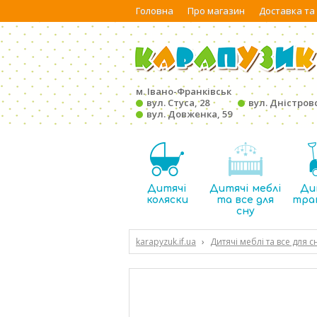
Головна
Про магазин
Доставка та
м. Івано-Франківськ
вул. Стуса, 28
вул. Дністровс
вул. Довженка, 59
Дитячі
Дитячі меблі
Ди
коляски
та все для
тра
сну
karapyzuk.if.ua
›
Дитячі меблі та все для с