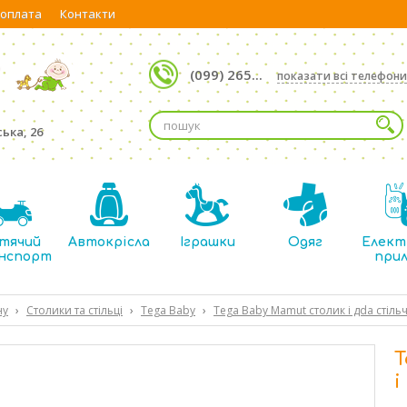
 оплата
Контакти
(099) 265...
показати всі телефони
ька, 26
тячий
Автокрісла
Іграшки
Одяг
Елект
нспорт
при
ну
›
Столики та стільці
›
Tega Baby
›
Tega Baby Mamut столик і дdа стіль
T
і