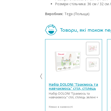
Розміри стільчика: 36 см / 32 см /
Виробник
: Tega (Польща)
Товари, які також п
Набір DOLONI "Граємось та
навчаємось" стіл, стілець
+ конструктор 397дет.
Набір DOLONI "Граємось та
04660/2
навчаємось" стіл, стілець зелені +
конструктор 397дет. 04660/2 це
універсальний комплект для
Немає в наявності
малюків, який поєднує в собі не