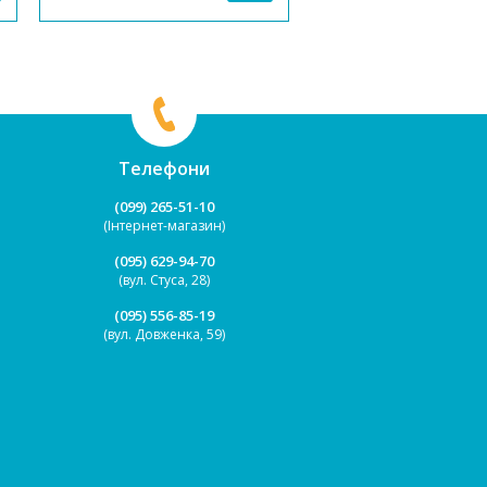
підходить для спільних занять,
мають стійку конструкці
ігор та навчання, що сприяє
Полиця для зберігання. 
розвитку комунікативних нави...
кошики для дрібниць...
Телефони
(099) 265-51-10
(Інтернет-магазин)
(095) 629-94-70
(вул. Стуса, 28)
(095) 556-85-19
(вул. Довженка, 59)