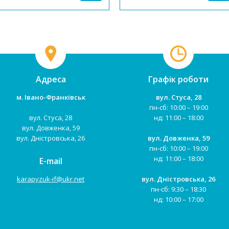
урахуванням всіх потреб
малюків, щоб вони могли
насолоджуватися комфортом та
безпекою під час гри ...
Адреса
Графік роботи
м. Івано-Франківськ
вул. Стуса, 28
пн-сб: 10:00 – 19:00
вул. Стуса, 28
нд: 11:00 – 18:00
вул. Довженка, 59
вул. Дністровська, 26
вул. Довженка, 59
пн-сб: 10:00 – 19:00
нд: 11:00 – 18:00
E-mail
karapyzuk-if@ukr.net
вул. Дністровська, 26
пн-сб: 9:30 – 18:30
нд: 10:00 – 17:00