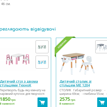
 46 см.
ереглядають відвідувачі
Дитячий стіл з двома
Дитячий столик зі
стільцями ТехноK
стільцем ME 1204
Перетворіть будь-яку кімнату на
СТОЛИК Габаритний розмір: -
чарівний куточок для творчості
ширина 69см; - глибина 55см; 
та навчання з нашим дитячим
висота 49-52-56см (3 положення)
1850
2575
грн.
грн.
столом та двома стільцями від
- стільниця 55 х 40см;
В наявності
В наявності
TechnoK! Цей набір створений з
СТУЛЬЧИК Габаритний...