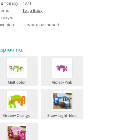
д товару:
1371
ренд:
Tega Baby
тикул:
явність:
Немає в наявності
аріанти:
Multicolor
Violet+Pink
Green+Orange
Blue+ Light-blue