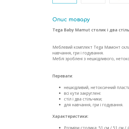
Опис товару
Tega Baby Mamut столик і два стіл
Меблевий комплект Tega Мамонт склада
навчання, гри і годування.
Меблі зроблені з нешкідливого, нетокс
Переваги
:
нешкідливий, нетоксичний пласт
всі кути закруглені:
стіл і два стільчики;
для навчання, гри і годування.
Характеристики:
Розміри столика: 51 см / 51 см / 