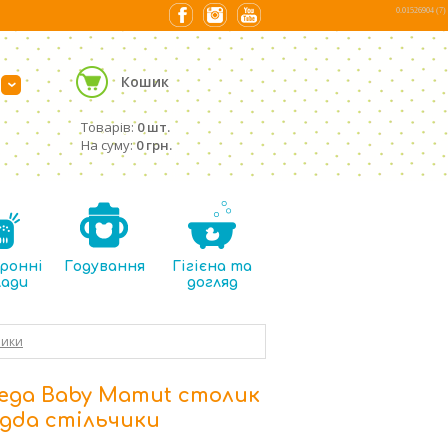
0.01526904 (7)
Кошик
›
Товарів:
0 шт.
На суму:
0 грн.
ронні
Годування
Гігієна та
лади
догляд
чики
ega Baby Mamut столик
 дdа стільчики