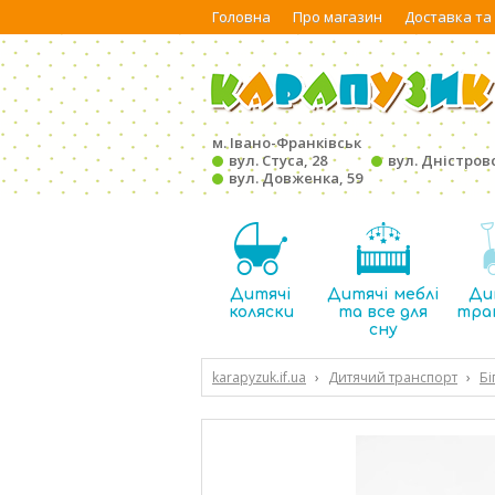
Головна
Про магазин
Доставка та
м. Івано-Франківськ
вул. Стуса, 28
вул. Дністровс
вул. Довженка, 59
Дитячі
Дитячі меблі
Ди
коляски
та все для
тра
сну
karapyzuk.if.ua
›
Дитячий транспорт
›
Бі
підставка для ніг, корзинка, в коробці