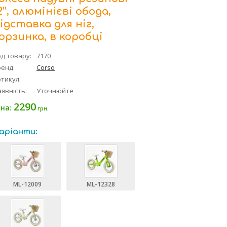
2’’, алюмінієві обода,
ідставка для ніг,
орзинка, в коробці
д товару:
7170
ренд:
Corso
тикул:
явність:
Уточнюйте
2290
іна:
грн.
аріанти:
ML-12009
ML-12328