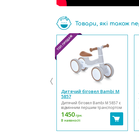
Товари, які також п
Дитячий біговел Bambi M
5857
Дитячий біговел Bambi M 5857 є
відмінним першим транспортом
дитини. Він обладнаний
1450
грн.
шкіряним сидінням та EVA
В наявності
колесами. Основні
характеристики біговела Bami M
5857: Біговел підходить для
використання на вулиці і вдома,