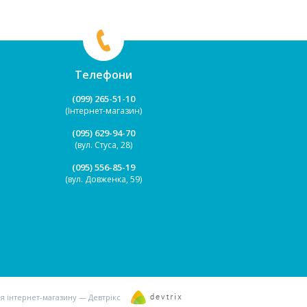
кришкою зі спеціальним на...
м'яке сидіння рег...
Телефони
(099) 265-51-10
(Інтернет-магазин)
(095) 629-94-70
(вул. Стуса, 28)
(095) 556-85-19
(вул. Довженка, 59)
я інтернет-магазину — Девтрікс