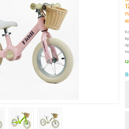
1
п
к
Ко
Б
Ар
На
Ц
В