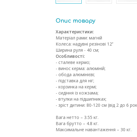
Опис товару
Характеристики:
Матеріал рами: магній
Колеса: надувні резінові 12’’
Ширина руля - 40 см;
Особливості:
- сталеве кермо;
- винос керма: алюміній;
- обода алюмінієві;
- підставка для ніг;
- корзинка на кермі;
- сидіння із кожзама;
- втулки на підшипниках;
- зріст дитини: 80-120 см (від 2 до 6 рок
Вага нетто – 3.55 кг.
Вага брутто – 4.8 кг.
Максимальне навантаження – 30 кг.