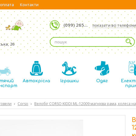
 оплата
Контакти
(099) 265...
показати всі телефони
ька, 26
тячий
Автокрісла
Іграшки
Одяг
Елект
нспорт
при
говели
›
Corso
›
Велобіг CORSO KIDDI ML-12009 магнієва рама, колеса над
В
1
к