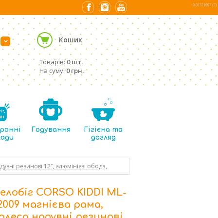
0.01321697 (7)
Кошик
›
Товарів:
0 шт.
На суму:
0 грн.
ронні
Годування
Гігієна та
лади
догляд
увні резинові 12’’, алюмінієві обода,
елобіг CORSO KIDDI ML-
2009 магнієва рама,
олеса надувні резинові