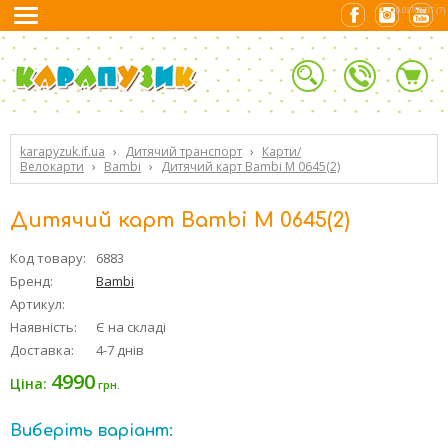
0.01763797 (7)
karapyzuk.if.ua
›
Дитячий транспорт
›
Карти/
Велокарти
›
Bambi
›
Дитячий карт Bambi M 0645(2)
Дитячий карт Bambi M 0645(2)
Код товару:
6883
Бренд:
Bambi
Артикул:
Наявність:
Є на складі
Доставка:
4-7 днів
4990
Ціна:
грн.
Виберіть варіант: