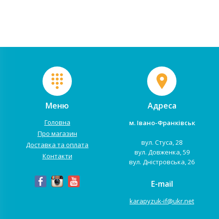
призначений для їзди по
накладками! Трактор
дорогах з твердим покриття...
обладнаний комфортним...
Меню
Адреса
Головна
м. Івано-Франківськ
Про магазин
вул. Стуса, 28
Доставка та оплата
вул. Довженка, 59
Контакти
вул. Дністровська, 26
E-mail
karapyzuk-if@ukr.net