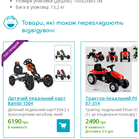
Розміри упаковки (ДхШхВ): 100х25х65 см.
Вага в упаковці: 13,2 кг
Товари, які також переглядають
відвідувачі
Дитячий педальний карт
Трактор педальний Pil
Bambi 1504
07-314
Дитячий педальний карт1504-2 є
Трактор педальний Pilsan 07
транспортним засобом, який
(1) це поєднання толокару і
приводиться в рух за допомогою
велосипеда. Дитина може
6190
2490
грн.
грн.
обертання педалей, поєднує в
крутити педалі й управляти
В наявності
В наявності
собі простоту і екологічність
трактором за допомогою ке
Доставка 2-3 дні
велосипеда зі стійкістю і
Задні колеса з високоміцног
зручністю автомобіля. Він
пластику з прогумованими