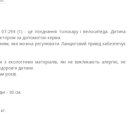
07-294 (1) - це поєднання толокару і велосипеда. Дитина
актором за допомогою керма.
ням, яке можна регулювати. Ланцюговий привід забезпечує
.
 з екологічних матеріалів, які не викликають алергію, не
здоров'я дитини.
ми років.
ні - 30 см.
кг.