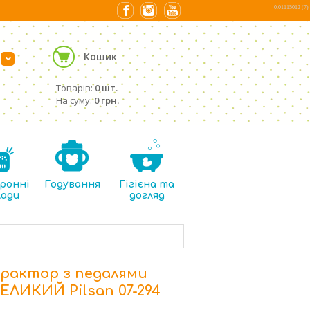
0.01115012 (7)
Кошик
›
Товарів:
0 шт.
На суму:
0 грн.
ронні
Годування
Гігієна та
лади
догляд
рактор з педалями
ЕЛИКИЙ Pilsan 07-294