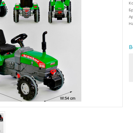
Ко
Б
Ар
На
В