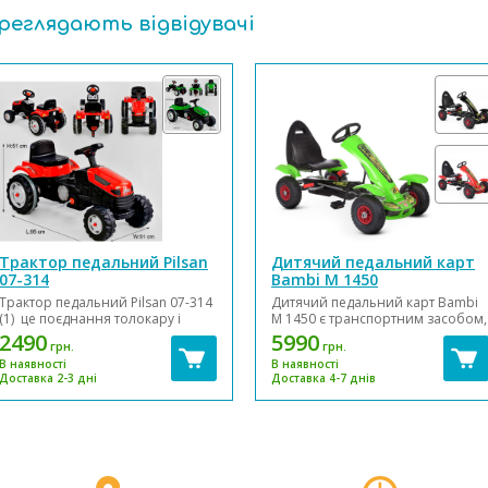
ереглядають відвідувачі
Трактор педальний Pilsan
Дитячий педальний карт
07-314
Bambi М 1450
Трактор педальний Pilsan 07-314
Дитячий педальний карт Bambi
(1) це поєднання толокару і
М 1450 є транспортним засобом,
велосипеда. Дитина може
який рухається за допомогою
2490
5990
грн.
грн.
крутити педалі й управляти
обертання педалей, поєднує в
В наявності
В наявності
трактором за допомогою керма.
собі простоту та екологічність
Доставка 2-3 дні
Доставка 4-7 днів
Задні колеса з високоміцного
велосипеда зі стійкістю та
пластику з прогумованими
зручністю автомобіля. Він
накладками! Трактор
призначений для їзди дорогами
обладнаний комфортним...
з твердим покриттям...