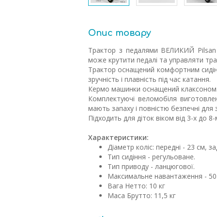
Опис товару
Трактор з педалями ВЕЛИКИЙ Pilsan 
може крутити педалі та управляти тр
Трактор оснащений комфортним сидін
зручність і плавність під час катання.
Кермо машинки оснащений клаксоном
Комплектуючі веломобіля виготовлені
мають запаху і повністю безпечні для 
Підходить для діток віком від 3-х до 8-
Характеристики:
Діаметр коліс: передні - 23 см, зад
Тип сидіння - регульоване.
Тип приводу - ланцюгової.
Максимальне навантаження - 50 
Вага Нетто: 10 кг
Маса Брутто: 11,5 кг