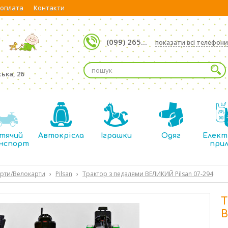
 оплата
Контакти
(099) 265...
показати всі телефони
ька, 26
тячий
Автокрісла
Іграшки
Одяг
Елект
нспорт
при
рти/Велокарти
›
Pilsan
›
Трактор з педалями ВЕЛИКИЙ Pilsan 07-294
Т
В