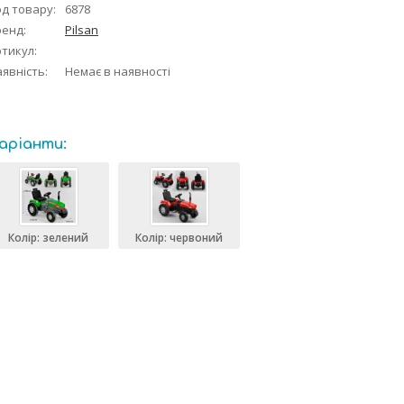
д товару:
6878
ренд:
Pilsan
тикул:
явність:
Немає в наявності
аріанти:
Колір: зелений
Колір: червоний