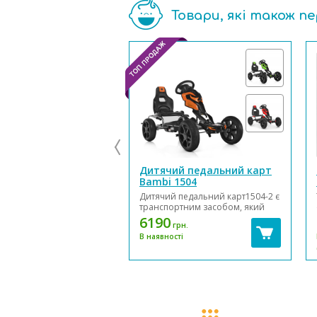
Товари, які також п
Дитячий педальний карт
Bambi 1504
Дитячий педальний карт1504-2 є
транспортним засобом, який
приводиться в рух за допомогою
6190
грн.
обертання педалей, поєднує в
В наявності
собі простоту і екологічність
велосипеда зі стійкістю і
зручністю автомобіля. Він
призначений для їзди по
дорогах з твердим покриття...