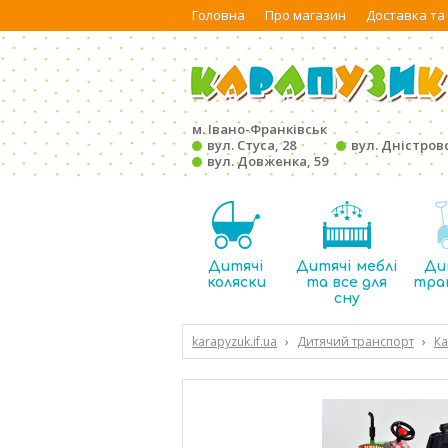
Головна
Про магазин
Доставка та
м. Івано-Франківськ
вул. Стуса, 28
вул. Дністровс
вул. Довженка, 59
Дитячі
Дитячі меблі
Ди
коляски
та все для
тра
сну
karapyzuk.if.ua
›
Дитячий транспорт
›
Ка