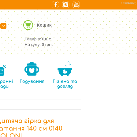
0.01834488 (7)
Кошик
›
Товарів:
0 шт.
На суму:
0 грн.
ронні
Годування
Гігієна та
лади
догляд
итяча гірка для
атання 140 см 0140
DOLONI