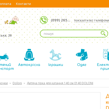
 оплата
Контакти
(099) 265...
показати всі телефони
ька, 26
тячий
Автокрісла
Іграшки
Одяг
Елект
нспорт
при
иночки
›
Doloni
›
Дитяча гірка для катання 140 см 0140 DOLONI
Д
к