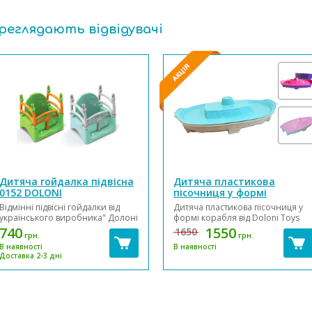
ереглядають відвідувачі
Дитяча гойдалка підвісна
Дитяча пластикова
0152 DOLONI
пісочниця у формі
кораблика 03355 DOLONI
Відмінні підвісні гойдалки від
Дитяча пластикова пісочниця у
українського виробника" Долоні
формі корабля від Doloni Toys
" 3 в 1 чудово підійдуть для дітей
03355 - чудовий вибір для
740
1550
1650
грн.
грн.
абсолютно різної вікової
проведення якісного та
В наявності
В наявності
категорії, тому що мають 3 таких
безпечного проведення часу на
Доставка 2-3 дні
режими використання:
свіжому повітрі. Завдяки
Режим 1. Крісло-гойдалка з
яскравим кольорам, зручній
рем...
кришці та практичному
матеріалу, пісочниця стане
улюбленим ...