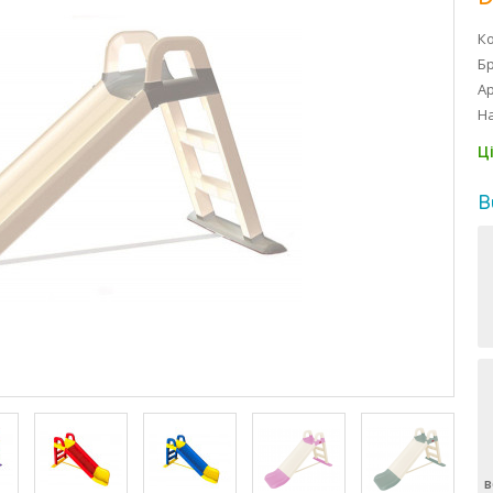
Ко
Б
Ар
На
Ц
В
в