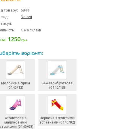
д товару:
6844
ренд:
Doloni
тикул:
явність:
Є на складі
1250
іна:
грн.
иберіть варіант:
Молочна з сірим
Бежево-бірюзова
(0140/12)
(0140/13)
Фіолетова з
Червона з жовтими
малиновими
вставками (0140/02)
ставками (0140/05)