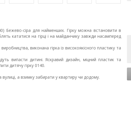
140) Бежево-сіра для найменших. Гірку можна встановити в
блять кататися на гірці і на майданчику завжди насамперед
 виробництва, виконана гірка із високоякісного пластику та
дуть випасти дитині. Яскравий дизайн, міцний пластик та
ити дитячу гірку 0140.
 вулиці, а взимку забирати у квартиру чи додому.