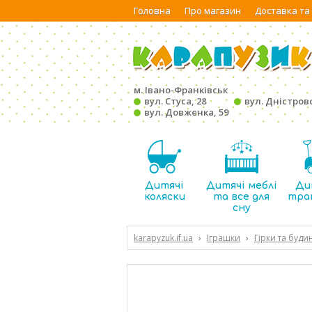
Головна
Про магазин
Доставка та
м. Івано-Франківськ
вул. Стуса, 28
вул. Дністровс
вул. Довженка, 59
Дитячі
Дитячі меблі
Ди
коляски
та все для
тра
сну
karapyzuk.if.ua
›
Іграшки
›
Гірки та буд