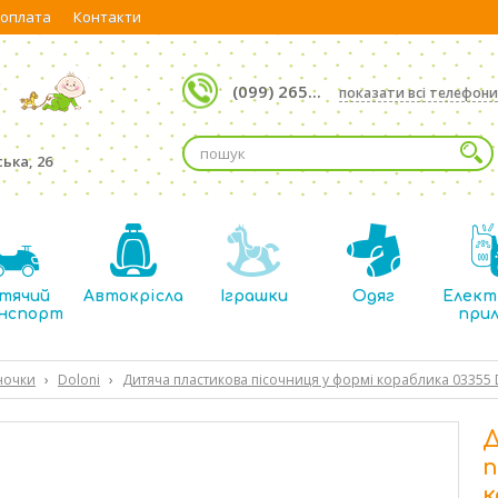
 оплата
Контакти
(099) 265...
показати всі телефони
ька, 26
тячий
Автокрісла
Іграшки
Одяг
Елект
нспорт
при
иночки
›
Doloni
›
Дитяча пластикова пісочниця у формі кораблика 03355
Д
п
к