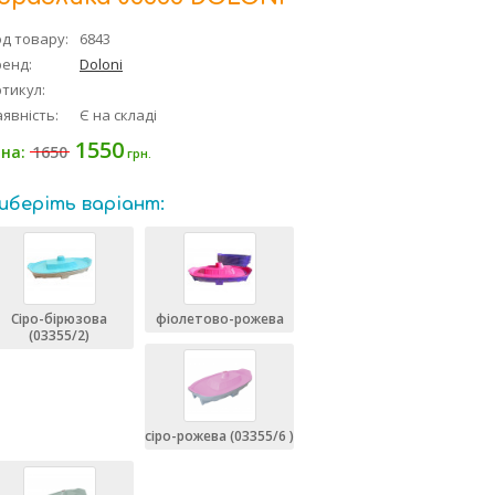
д товару:
6843
ренд:
Doloni
тикул:
явність:
Є на складі
1550
1650
іна:
грн.
иберіть варіант:
Сіро-бірюзова
фіолетово-рожева
(03355/2)
сіро-рожева (03355/6 )