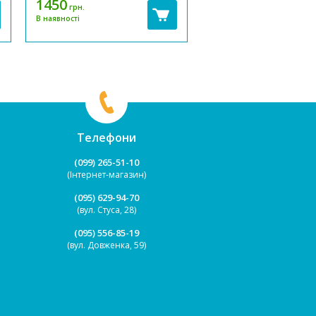
1450
2990
грн.
грн.
80 Кількість в ящику: 2
кататися на машинці. Ця
В наявності
В наявності
призначена для спуску 
Доставка 2-3 дні
спеціальній машинці - т
яка йде в комплекті. Зв
машинку можна
використовувати не тільки
Телефони
(099) 265-51-10
(Інтернет-магазин)
(095) 629-94-70
(вул. Стуса, 28)
(095) 556-85-19
(вул. Довженка, 59)