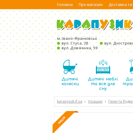
Головна
Про магазин
Доставка та
м. Івано-Франківськ
вул. Стуса, 28
вул. Дністровс
вул. Довженка, 59
Дитячі
Дитячі меблі
Ди
коляски
та все для
тра
сну
karapyzuk.if.ua
›
Іграшки
›
Гірки та буд