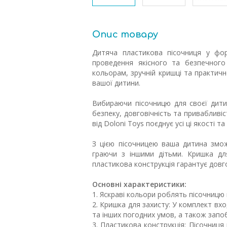
Опис товару
Дитяча пластикова пісочниця у фор
проведення якісного та безпечного
кольорам, зручній кришці та практич
вашої дитини.
Вибираючи пісочницю для своєї дитин
безпеку, довговічність та привабливі
від Doloni Toys поєднує усі ці якості
З цією пісочницею ваша дитина змож
граючи з іншими дітьми. Кришка для
пластикова конструкція гарантує довго
Основні характеристики:
1. Яскраві кольори роблять пісочниц
2. Кришка для захисту: У комплект вхо
та інших погодних умов, а також запоб
3. Пластикова конструкція: Пісочниця