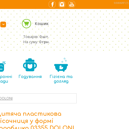
0.01816297 (7)
Кошик
›
Товарів:
0 шт.
На суму:
0 грн.
ронні
Годування
Гігієна та
лади
догляд
 DOLONI
итяча пластикова
ісочниця у формі
ораблика 03355 DOLONI