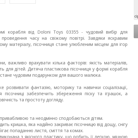
сі
мі корабля від Doloni Toys 03355 - чудовий вибір для
 проведення часу на свіжому повітрі. Завдяки яскравим
ному матеріалу, пісочниця стане улюбленим місцем для ігор
и, важливо врахувати кілька факторів: якість матеріалів,
сть для дітей. Дитяча пластикова пісочниця у формі корабля
 та стане чудовим подарунком для вашого малюка.
е розвивати фантазію, моторику та навички соціалізації,
 пісочниці забезпечить збереження піску та іграшок, а
вічність та простоту догляду.
ю привабливою та неодмінно сподобаються дітям.
дить кришка, яка надійно закриває пісочницю від дощу, снігу
ігає попаданню листя, сміття та комах.
 виконана з якісного пластику, що робить її легкою, міцною