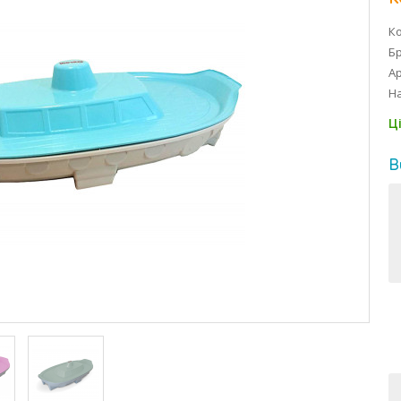
Ко
Б
Ар
На
Ц
В