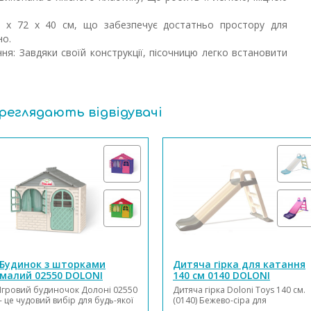
40 х 72 х 40 см, що забезпечує достатньо простору для
но.
ня: Завдяки своїй конструкції, пісочницю легко встановити
ереглядають відвідувачі
Будинок з шторками
Дитяча гірка для катання
малий 02550 DOLONI
140 см 0140 DOLONI
Ігровий будиночок Долоні 02550
Дитяча гірка Doloni Toys 140 см.
- це чудовий вибір для будь-якої
(0140) Бежево-сіра для
дитини, так як будиночок
найменших. Гірку можна