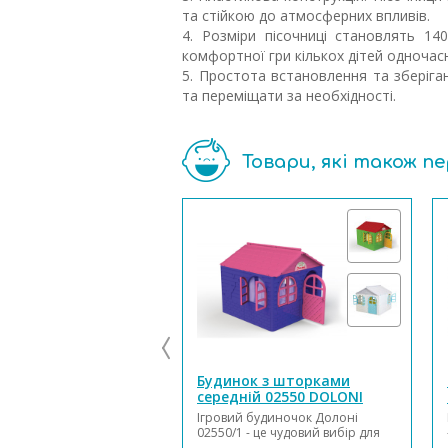
та стійкою до атмосферних впливів.
4. Розміри пісочниці становлять 1
комфортної гри кількох дітей одночас
5. Простота встановлення та зберіган
та переміщати за необхідності.
Товари, які також п
Будинок з шторками
середній 02550 DOLONI
Ігровий будиночок Долоні
02550/1 - це чудовий вибір для
будь-якої дитини, тому що