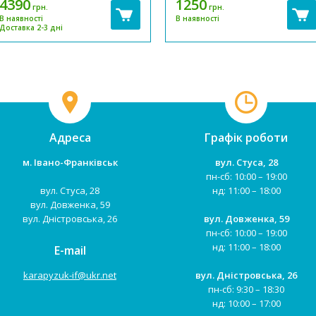
4390
1250
грн.
грн.
зроблений із міцного та якісного
встановити в будинку та на
В наявності
В наявності
пластику. Продукція ТМ "DOLONI -
вулиці. Діти завжди люблять
Доставка 2-3 дні
TOYS" вже давно не поступається
кататися на гірці і на майданчику
імпортним аналогам, а за
завжди насамперед біжать до
багатьма параметрами навіть ...
гірки. Дитячі гірки ТМ "Долоні"
Українсь...
Адреса
Графік роботи
м. Івано-Франківськ
вул. Стуса, 28
пн-сб: 10:00 – 19:00
вул. Стуса, 28
нд: 11:00 – 18:00
вул. Довженка, 59
вул. Дністровська, 26
вул. Довженка, 59
пн-сб: 10:00 – 19:00
нд: 11:00 – 18:00
E-mail
karapyzuk-if@ukr.net
вул. Дністровська, 26
пн-сб: 9:30 – 18:30
нд: 10:00 – 17:00