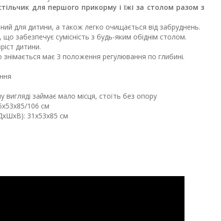
е стільчик для першого прикорму і їжі за столом разом з
учний для дитини, а також легко очищається від забруднень.
що забезпечує сумісність з будь-яким обіднім столом.
зріст дитини.
о знімається має 3 положення регулювання по глибині.
ення
 вигляді займає мало місця, стоїть без опору
5х53х85/106 см
ДхШхВ): 31х53х85 см