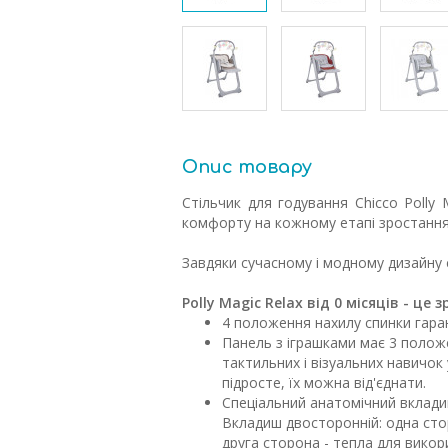
Опис товару
Стільчик для годування Chicco Polly 
комфорту на кожному етапі зростання 
Завдяки сучасному і модному дизайну с
Polly Magic Relax від 0 місяців - ц
4 положення нахилу спинки гара
Панель з іграшками має 3 полож
тактильних і візуальних навичок 
підросте, їх можна від'єднати.
Спеціальний анатомічний вклади
Вкладиш двосторонній: одна стор
друга сторона - тепла для викор