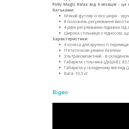
Polly Magic Relax від 6 місяців - ц
батьками:
М'який футляр із еко шкіри - зр
8 положень регулювання висоти, 
4 рівні регулювання підніжки під 
Широка стільниця з підносом, щ
Характеристики:
4 колеса для зручності переміщ
П'ятиточкові ремені безпеки
Ультракомпактний - в складеному
Габарити стільчика (ДхШхВ): 83,
Габарити у складеному вигляді (
Вага: 10,5 кг
Відео