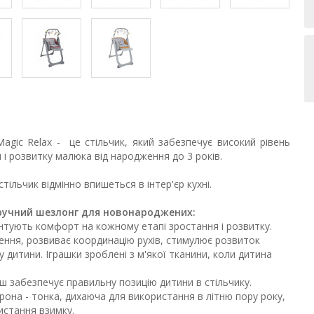
Magic Relax - це стільчик, який забезпечує високий рівень
і розвитку малюка від народження до 3 років.
тільчик відмінно впишеться в інтер'єр кухні.
е зручний шезлонг для новонароджених:
нтують комфорт на кожному етапі зростання і розвитку.
ення, розвиває координацію рухів, стимулює розвиток
у дитини. Іграшки зроблені з м'якої тканини, коли дитина
ш забезпечує правильну позицію дитини в стільчику.
она - тонка, дихаюча для використання в літню пору року,
истання взимку.