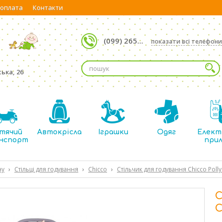
 оплата
Контакти
(099) 265...
показати всі телефони
ька, 26
тячий
Автокрісла
Іграшки
Одяг
Елект
нспорт
при
ну
›
Стільці для годування
›
Chicco
›
Стільчик для годування Chicco Polly
С
C