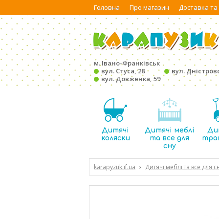
Головна
Про магазин
Доставка та
м. Івано-Франківськ
вул. Стуса, 28
вул. Дністровс
вул. Довженка, 59
Дитячі
Дитячі меблі
Ди
коляски
та все для
тра
сну
karapyzuk.if.ua
›
Дитячі меблі та все для с