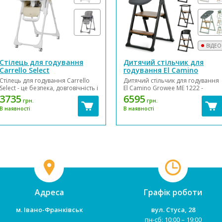
ВІДЕО
Стілець для годування
Дитячий стільчик для
Carrello Select
годування El Camino
Growee ME 1222
Стілець для годування Carrello
Дитячий стільчик для годування
Select - це безпека, довговічність і
El Camino Growee ME 1222 -
простота в догляді. Основні
багатофункціональний стільчик
3735
6595
грн.
грн.
характеристики: Розмір у
4в1 від перших днів народження
В наявності
В наявності
розклад. вигляді, ДхШхВ
дитини як шезлонг і до
80х50х89-109 см Розмір у
дорослого віку як стілець.
складеному вигляді, ДхШхВ
Модель Growee ME 1222 легко
35х50х99 см...
трансформується із затишного
шезлонга для немовляти н...
Адреса
Графік роботи
м. Івано-Франківськ
вул. Стуса, 28
пн-сб: 10:00 – 19:00