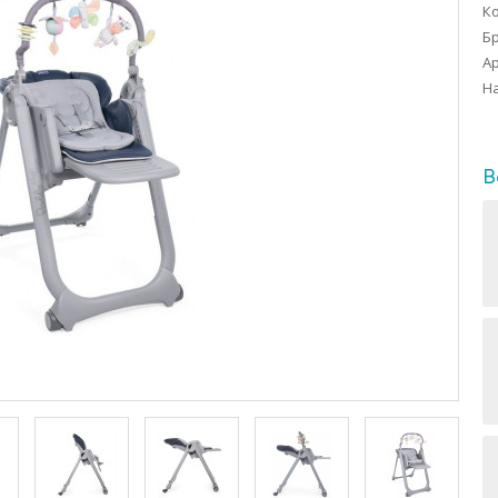
Ко
Б
Ар
На
В