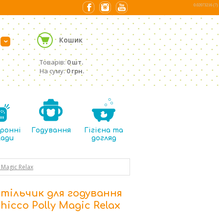
0.02073216 (7)
Кошик
›
Товарів:
0 шт.
На суму:
0 грн.
ронні
Годування
Гігієна та
лади
догляд
 Magic Relax
тільчик для годування
hicco Polly Magic Relax