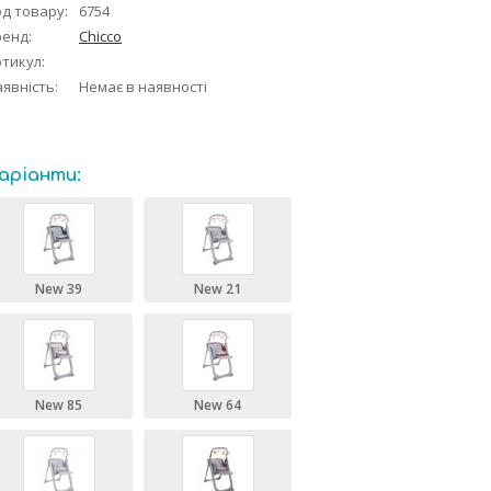
д товару:
6754
ренд:
Chicco
тикул:
явність:
Немає в наявності
аріанти:
New 39
New 21
New 85
New 64