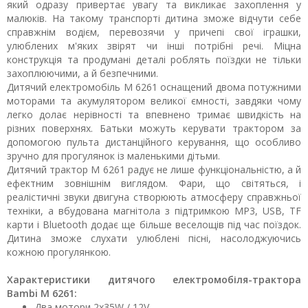
який одразу привертає увагу та викликає захоплення у
малюків. На такому транспорті дитина зможе відчути себе
справжнім водієм, перевозячи у причепі свої іграшки,
улюблених м'яких звірят чи інші потрібні речі. Міцна
конструкція та продумані деталі роблять поїздки не тільки
захоплюючими, а й безпечними.
Дитячий електромобіль M 6261 оснащений двома потужними
моторами та акумулятором великої ємності, завдяки чому
легко долає нерівності та впевнено тримає швидкість на
різних поверхнях. Батьки можуть керувати трактором за
допомогою пульта дистанційного керування, що особливо
зручно для прогулянок із маленькими дітьми.
Дитячий трактор M 6261 радує не лише функціональністю, а й
ефектним зовнішнім виглядом. Фари, що світяться, і
реалістичні звуки двигуна створюють атмосферу справжньої
техніки, а вбудована магнітола з підтримкою MP3, USB, TF
карти і Bluetooth додає ще більше веселощів під час поїздок.
Дитина зможе слухати улюблені пісні, насолоджуючись
кожною прогулянкою.
Характеристики дитячого електромобіля-трактора
Bambi M 6261:
Два мотори 2х35W / 12V