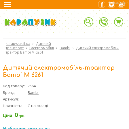
0.04376101 (7)
karapyzuk.if.ua
›
Дитячий
транспорт
›
Електромобілі
›
Bambi
›
Дитячий електромобіль-
трактор Bambi M 6261
Дитячий електромобіль-трактор
Bambi M 6261
Код товару:
7564
Бренд:
Bambi
Артикул:
Наявність:
Є на складі
0
Ціна:
грн.