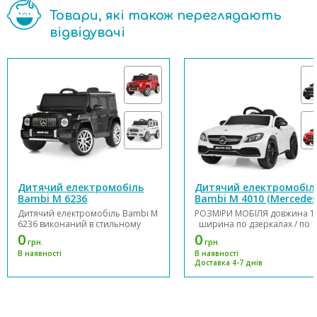
Товари, які також переглядають
відвідувачі
Дитячий електромобіль
Дитячий електромобіл
Bambi M 6236
Bambi M 4010 (Mercedes
Benz AMG)
Дитячий електромобіль Bambi M
РОЗМІРИ МОБІЛЯ довжина 1
6236 виконаний в стильному
ширина по дзеркалах / по
дизайні і обладнаний зручним
колесах 66см / 59см висота
0
0
грн.
грн.
сидінням із еко-шкіри та 2
МОТОР КІЛЬКІСТЬ / V / RPM 2ш
В наявності
В наявності
точковими ременями безпеки.
12V / RPM15000 батарея V / A
Доставка 4-7 днів
Електромобіль оснащений 2-ма
12V9AH / знімний КІЛЬКІСТ
двигунами і акумулятором
ЧАС НА ЗАРЯДКУ 8-12 г...
12V/7Ah. Можливе підключення
Bluetooth, а також є MP3, ...