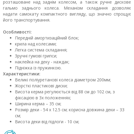
розташоване над заднім колесом, а також ручне дискове
гальмо заднього колеса. Механізм складання дозволяє
надати самокату компактного вигляду, що значно спрощує
його транспортування.
Особливості:
Передній амортизаційний блок;
крила над колесами;
Легка система складання;
Зручні гумові грипси;
наклейка на деку - наждак;
Підніжка із пружинкою.
Характеристики:
Великі поліуретанові колеса діаметром 200мм;
Жорсткі пластикові диски;
Висота керма регулюється від 88 см до 102 см, з
фіксацією в 3х положеннях;
Ширина керма – 35 см;
Розмір деки - 54 х 12.5 см; корисна довжина деки – 33
см;
Висота деки від підлоги - 10 см;