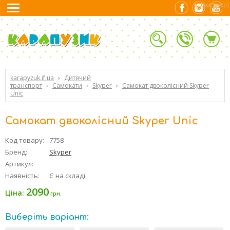
0.01753592 (7)
karapyzuk.if.ua
›
Дитячий
транспорт
›
Самокати
›
Skyper
›
Самокат двоколісний Skyper
Unic
Самокат двоколісний Skyper Unic
Код товару:
7758
Бренд:
Skyper
Артикул:
Наявність:
Є на складі
2090
Ціна:
грн.
Виберіть варіант: