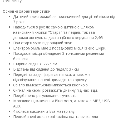
комплекту.
Основні характеристики:
Дитячий електромобіль призначений для дітей віком від
3 років.
Наводиться в рух як самою дитиною шляхом
натискання кнопки "Старт" та педалі, так і за
допомогою пульта дистанційного керування 2,4G.
При старті чути відповідний звук.
Електромобіль має 2 посадкових місця із еко шкіри.
Посадкові місця обладнані 3 точковими ременями
безпеки.
Ширина сидіння: 2х25 см.
Відстань від сидіння до педалі: 37 см.
Передні та задні фари світяться, а також є
підсвічування панелі приладів та корпусу.
Світло вмикається/вимикається кнопкою.
Сигнал на кермі розважить дитину під час їзди.
Предбачено регулювання гучності.
Можливе підключення Bluetooth, а також є MP3, USB,
AUX.
4 колеса виконані з Eva-матеріалу.
Передбачені додаткові коліщатка та ручка для