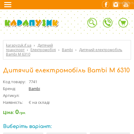
0.02819109 (7)
karapyzuk.if.ua
›
Дитячий
транспорт
›
Електромобілі
›
Bambi
›
Дитячий електромобіль
Bambi M 6310
Дитячий електромобіль Bambi M 6310
Код товару:
7741
Бренд:
Bambi
Артикул:
Наявність:
Є на складі
0
Ціна:
грн.
Виберіть варіант: