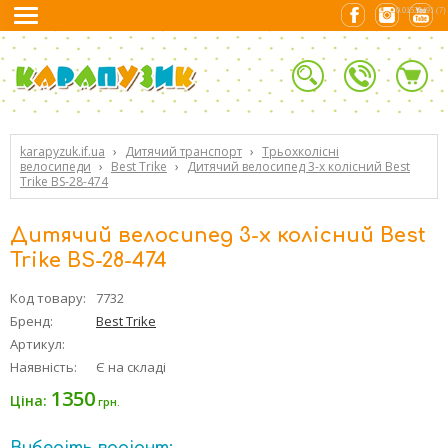
0.01538491 (7)
karapyzuk.if.ua
›
Дитячий транспорт
›
Трьохколісні
велосипеди
›
Best Trike
›
Дитячий велосипед 3-х колісний Best
Trike BS-28-474
Дитячий велосипед 3-х колісний Best
Trike BS-28-474
Код товару:
7732
Бренд:
Best Trike
Артикул:
Наявність:
Є на складі
1350
Ціна:
грн.