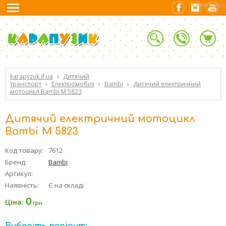
0.02744102 (7)
karapyzuk.if.ua
›
Дитячий
транспорт
›
Електромобілі
›
Bambi
›
Дитячий електричний
мотоцикл Bambi M 5823
Дитячий електричний мотоцикл
Bambi M 5823
Код товару:
7612
Бренд:
Bambi
Артикул:
Наявність:
Є на складі
0
Ціна:
грн.