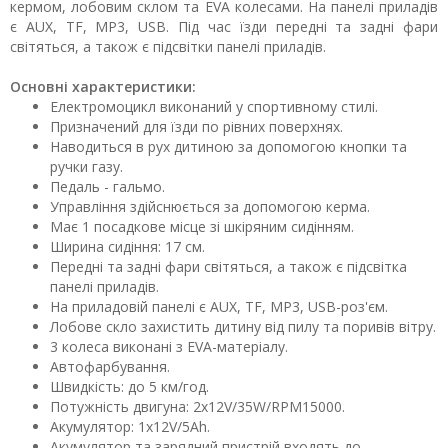
кермом, лобовим склом та EVA колесами. На панелі приладів
є AUX, TF, MP3, USB. Під час їзди передні та задні фари
світяться, а також є підсвітки панелі приладів.
Основні характеристики:
Електромоцикл виконаний у спортивному стилі.
Призначений для їзди по рівних поверхнях.
Наводиться в рух дитиною за допомогою кнопки та
ручки газу.
Педаль - гальмо.
Управління здійснюється за допомогою керма.
Має 1 посадкове місце зі шкіряним сидінням.
Ширина сидіння: 17 см.
Передні та задні фари світяться, а також є підсвітка
панелі приладів.
На приладовій панелі є AUX, TF, MP3, USB-роз'єм.
Лобове скло захистить дитину від пилу та поривів вітру.
3 колеса виконані з EVA-матеріалу.
Автофарбування.
Швидкість: до 5 км/год.
Потужність двигуна: 2х12V/35W/RPM15000.
Акумулятор: 1х12V/5Ah.
Акумулятор та зарядний пристрій входять до