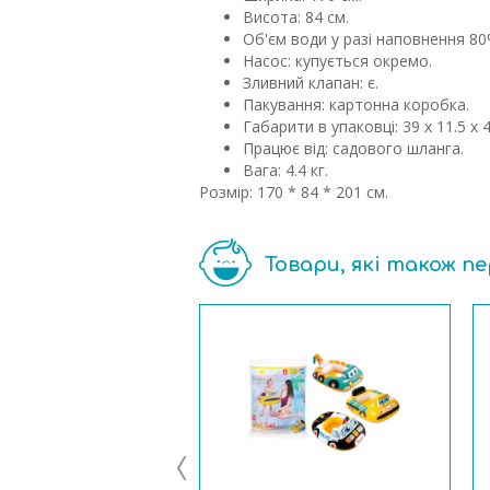
Висота: 84 см.
Об'єм води у разі наповнення 80%
Насос: купується окремо.
Зливний клапан: є.
Пакування: картонна коробка.
Габарити в упаковці: 39 х 11.5 х 4
Працює від: садового шланга.
Вага: 4.4 кг.
Розмір: 170 * 84 * 201 см.
Товари, які також п