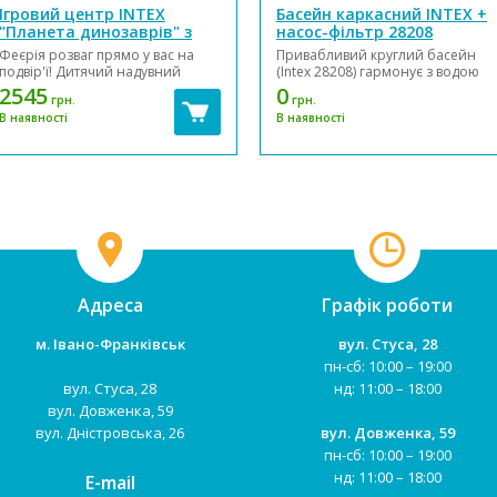
Ігровий центр INTEX
Басейн каркасний INTEX +
"Планета динозаврів" з
насос-фільтр 28208
гіркою і душем в коробці
р.305*76см
Феєрія розваг прямо у вас на
Привабливий круглий басейн
57135 р.333*229*112см
подвір'ї! Дитячий надувний
(Intex 28208) гармонує з водою
ігровий центр-басейн Intex 57135
синього кольору став
2545
0
грн.
грн.
"Планета динозаврів" неодмінно
популярним в класі середніх
В наявності
В наявності
сподобається дітям, адже вони
басейнів. Він швидко монтується
зможуть провести свій час
Каркас складається з міцних труб
весело та активно,
з цинковим покриттям,
насолоджуючись свіжим
захищених від окислення. Для
повітрям. Ц...
установки потрібно очищени...
Адреса
Графік роботи
м. Івано-Франківськ
вул. Стуса, 28
пн-сб: 10:00 – 19:00
вул. Стуса, 28
нд: 11:00 – 18:00
вул. Довженка, 59
вул. Дністровська, 26
вул. Довженка, 59
пн-сб: 10:00 – 19:00
нд: 11:00 – 18:00
E-mail