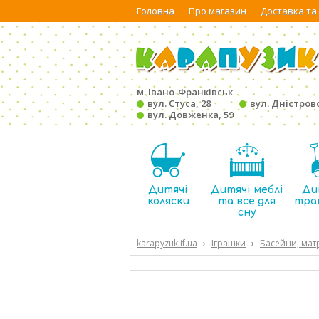
Головна
Про магазин
Доставка та
м. Івано-Франківськ
вул. Стуса, 28
вул. Дністровс
вул. Довженка, 59
Дитячі
Дитячі меблі
Ди
коляски
та все для
тра
сну
karapyzuk.if.ua
›
Іграшки
›
Басейни, матр