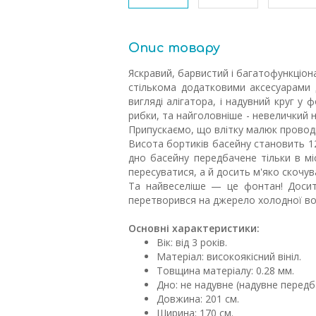
Опис товару
Яскравий, барвистий і багатофункціон
стількома додатковими аксесуарами 
вигляді алігатора, і надувний круг у фо
рибки, та найголовніше - невеличкий н
Припускаємо, що влітку малюк проводи
Висота бортиків басейну становить 12 
дно басейну передбачене тільки в мі
пересуватися, а й досить м'яко скочув
Та найвеселіше — це фонтан! Досить
перетворився на джерело холодної вод
Основні характеристики:
Вік: від 3 років.
Матеріал: високоякісний вініл.
Товщина матеріалу: 0.28 мм.
Дно: не надувне (надувне передба
Довжина: 201 см.
Ширина: 170 см.