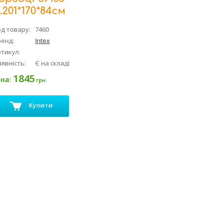
.201*170*84см
д товару:
7460
ренд:
Intex
тикул:
явність:
Є на складі
1845
іна:
грн.
Купити