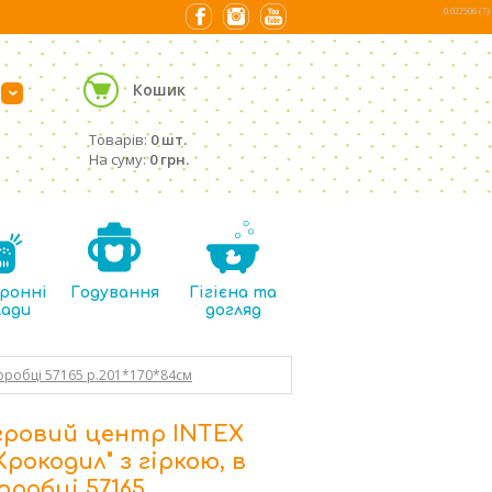
0.022506 (7)
Кошик
›
Товарів:
0 шт.
На суму:
0 грн.
ронні
Годування
Гігієна та
лади
догляд
 коробці 57165 р.201*170*84см
гровий центр INTEX
Крокодил" з гіркою, в
оробці 57165