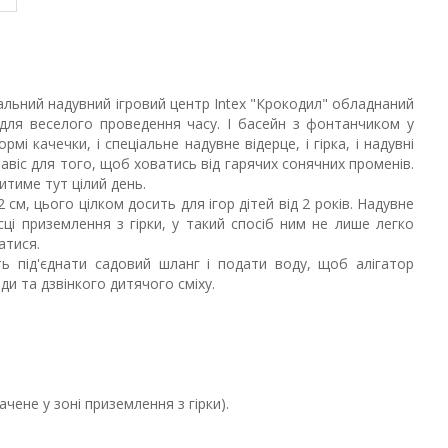
альний надувний ігровий центр Intex "Крокодил" обладнаний
для веселого проведення часу. І басейн з фонтанчиком у
рмі качечки, і спеціальне надувне відерце, і гірка, і надувні
авіс для того, щоб ховатись від гарячих сонячних променів.
тиме тут цілий день.
см, цього цілком досить для ігор дітей від 2 років. Надувне
сці приземлення з гірки, у такий спосіб ним не лише легко
атися.
 під'єднати садовий шланг і подати воду, щоб алігатор
и та дзвінкого дитячого сміху.
чене у зоні приземлення з гірки).