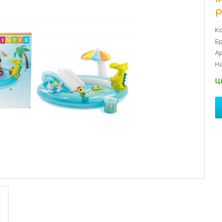
р
Ко
Б
Ар
На
Ц