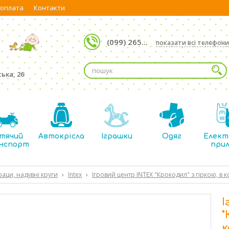
 оплата
Контакти
(099) 265...
показати всі телефони
ька, 26
тячий
Автокрісла
Іграшки
Одяг
Елект
нспорт
при
аци, надувні круги
›
Intex
›
Ігровий центр INTEX "Крокодил" з гіркою, в
І
"
к