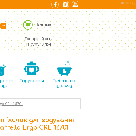
0.0191071 (7)
Кошик
›
Товарів:
0 шт.
На суму:
0 грн.
ронні
Годування
Гігієна та
лади
догляд
rgo CRL-16701
тільчик для годування
arrello Ergo CRL-16701