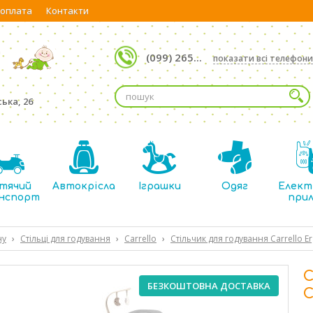
 оплата
Контакти
(099) 265...
показати всі телефони
ька, 26
тячий
Автокрісла
Іграшки
Одяг
Елект
нспорт
при
ну
›
Стільці для годування
›
Carrello
›
Стільчик для годування Carrello E
С
БЕЗКОШТОВНА ДОСТАВКА
C