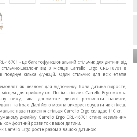
CRL-16701 - це багатофункціональний стільчик для дитини від
тільчик-шезлонг від 0 місяців Carrello Ergo CRL-16701 в
і поєднує кілька функцій. Один стільчик для всіх етапів
 немовлят як шезлонг для відпочинку. Коли дитина підросте,
місцем для прийому їжі. Потім стільчик Carrello Ergo можна
ьну вежу, яка допоможе дитині розвивати навички,
уванні та іграх. Далі його можна використовувати як стілець
альне навантаження стільця Carrello Ergo складає 110 кг.
думаному дизайну, Carrello Ergo CRL-16701 стане незамінним
ть комфортний розвиток вашої дитини.
к Carrello Ergo росте разом з вашою дитиною.