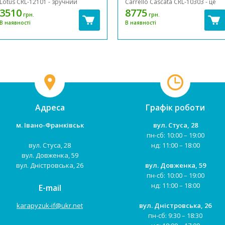
Lotus CRL-12101 - зручний
Carrello Cascata CRL-10303 - це
стільчик для годування в
стільчик для годування, шезлонг
3510
8775
грн.
грн.
сучасному дизайні, підходить
для новонароджених, гойдалка 
В наявності
В наявності
дітям до 3–4 років (до 15 кг).
функцією автоматичного
Легко та компактно складається,
заколисування для дітей від
має функцію шезлонга, колеса з
народження до 3-х років.
фіксацією та корисні аксесуари в
Стільчик для годування Carrello
компл...
Cascata 3в1 ...
Адреса
Графік роботи
м. Івано-Франківськ
вул. Стуса, 28
пн-сб: 10:00 – 19:00
вул. Стуса, 28
нд: 11:00 – 18:00
вул. Довженка, 59
вул. Дністровська, 26
вул. Довженка, 59
пн-сб: 10:00 – 19:00
нд: 11:00 – 18:00
E-mail
karapyzuk-if@ukr.net
вул. Дністровська, 26
пн-сб: 9:30 – 18:30