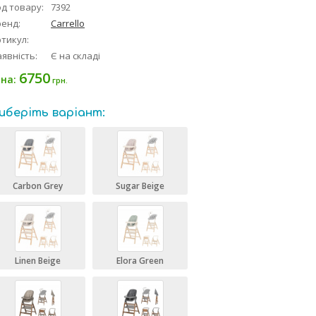
д товару:
7392
ренд:
Carrello
тикул:
явність:
Є на складі
6750
іна:
грн.
иберіть варіант:
Carbon Grey
Sugar Beige
Linen Beige
Elora Green