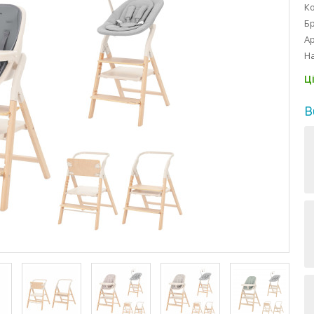
Ко
Б
Ар
На
Ц
В