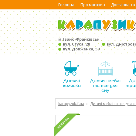
Головна
Про магазин
Доставка та
м. Івано-Франківськ
вул. Стуса, 28
вул. Дністровс
вул. Довженка, 59
Дитячі
Дитячі меблі
Ди
коляски
та все для
тра
сну
karapyzuk.if.ua
›
Дитячі меблі та все для с