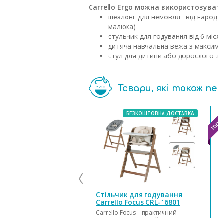
Carrello Ergo можна використовуват
шезлонг для немовлят від народж
малюка)
стульчик для годування від 6 міс
дитяча навчальна вежа з макси
стул для дитини або дорослого 
Товари, які також п
БЕЗКОШТОВНА ДОСТАВКА
Стільчик для годування
Carrello Focus CRL-16801
Carrello Focus – практичний