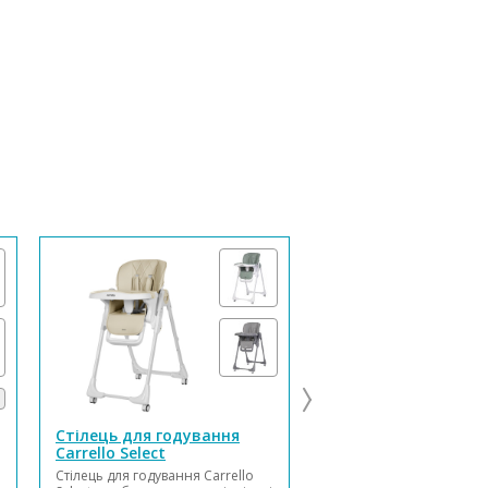
Стілець для годування
Стільчик для годув
Carrello Select
Chicco Polly Magic R
Стілець для годування Carrello
Стільчик для годування 