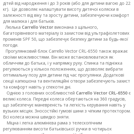
дітей від народження і до 3 років (або для дитини вагою до 22
кг). Це дозволяє налаштувати висоту дитячоі коляски в
залежності від віку та зросту дитини, забезпечуючи комфорт
для малюка і для батьків.
Люлька
Carrello Vector
виконана з щільного,
багаторівневого матеріалу із захистом від ультрафіолетових
променів SPF 50, що забезпечує безпеку дитини за будь-якої
погоди.
Прогулянковий блок Carrello Vector CRL-6550 також вражає
своїми можливостями. Він може встановлюватися як
обличчям до батька, і у напрямку руху. Спинка та підніжка
регулюються у кількох положеннях, що дозволяє вибрати
оптимальну позу для дитини під час прогулянки. Додаткові
секції капюшона та вентиляційні отвори забезпечують захист
та комфорт навіть у спекотні дні.
Однією з головних особливостей
Carrello Vector CRL-6550
є
великі колеса. Передні колеса обертаються на 360 градусів,
що забезпечує маневреність та легкість керування навіть у
вузьких місцях. Зносостійкі гумові шини з чіпким протектором.
Всі колеса можна швидко зняти.
Міцна і легка алюмінієва рама з телескопічним
регулюванням висоти батьківської ручки в чотирьох