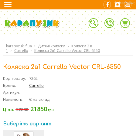
0.02725983 (7)
karapyzuk.if.ua
›
Дитячі коляски
›
Коляски 2 в
1
›
Carrello
›
Коляска 2в1 Carrello Vector CRL-6550
Коляска 2в1 Carrello Vector CRL-6550
Код товару:
7262
Бренд:
Carrello
Артикул:
Наявність:
Є на складі
21850
22880
Ціна:
грн.
Виберіть варіант: