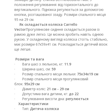
положення регулювання: від горизонтального до
вертикального. Підніжка регулюється за допомогою
кнопки, розташованої ззаду. Розміри спального місця
95 на 29 см.
Як складається коляска Carrello
Vector
Прогулянкове сидіння складається разом із
рамою дуже легко. Це можна зробить навіть однією
рукою. У складеному вигляді коляска стоїть стабільно,
має розміри 67х59х41 см. Розкладається дитячий візок
ще легше.
Розміри та вага
· Вага шасі з люлькою, кг:
11.9
· Ширина шасі, см:
59
· Розмір спального місця люльки:
75x34x19 см
· Розмір спального місця прогулянковий
блок:
95х29 см
· Діаметр коліс:
21 см - 29 см
· Допустима вага дитини, кг:
до 22
· Регулювання висоти дна:
регулюється
Характеристики
· Тип:
Дитяча коляска