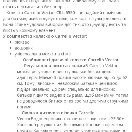
положеннях і подвійним гальмом. У зібраному стані рама
стоїть вертикально без опор.
Коляска
Carrello Vector CRL-6550
- це надійний помічник
для батьків, який поєднує стиль, комфорт і функціональність.
Вона стане чудовим вибором для тих, хто цінує зручність та
якість у кожному елементі.
У комплекті з коляскою Carrello Vector:
рюкзак
дощовик
універсальна москітна сітка
Особливості дитячої коляски Carrello Vector
Регульована висота люльки
В Carrello Vektor
можна регулювати висоту люльки без жодних
адаптерів. Маємо 3 позиції висоти люльки від 55 до 62
см. Тому і високим і невисоким батькам цей візок
підійде ідеально. До речі спеціально для високих
батьків піднято задню вісь рами. Щоб мамам чи татам
не доводилося битися о неї своїми довгими стрункими
ногами.
Люлька дитячого візочка Carrello
Vector
Водонепроникна тканина із захистом UPF 50+.
Капюшон регулюється безшумно. Кнопки з ефектом
пам'яті. Капюшон бесшумно регулюється кнопками по