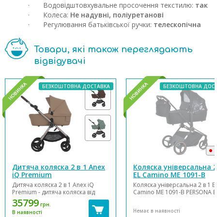
· Водовідштовхувальне просочення текстилю:
так
· Колеса:
Не надувні, поліуретанові
· Регулювання батьківської ручки:
телескопічна
Товари, які також переглядають
відвідувачі
БЕЗКОШТОВНА ДОСТАВКА
БЕЗКОШТОВНА ДОС
В
Дитяча коляска 2 в 1 Anex
Коляска універсальна 2
iQ Premium
EL Camino ME 1091-B
PERSONA Black Art
Дитяча коляска 2 в 1 Anex iQ
Коляска універсальна 2 в 1 E
Premium - дитяча коляска від
Camino ME 1091-B PERSONA B
народження до 4 років або 22 кг.
Art - це коляска в якій зручно
35799
грн.
Люлька, прогулянкове сидіння та
рости. Відмінними рисами д
Немає в наявності
В наявності
баггі в одній колясці Anex iQ!
моделі є наявність складаної