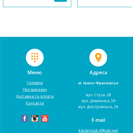
Завдяки новій трансформації
люльки. Безпеку дитини в
Anex iQ можна легко
колясці забезпечать 5-ти точ
перетворити з коляски 2в1 на
ремені безпеки і знімний
баггі (компактний в...
бампер з пахови...
Меню
Адреса
Головна
м. Івано-Франківськ
Про магазин
вул. Стуса, 28
Доставка та оплата
вул. Довженка, 59
Контакти
вул. Дністровська, 26
E-mail
karapyzuk-if@ukr.net