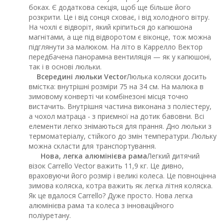
боках. Є додаткова секція, щоб ще більше його
розкрити. Це і від сонця сховає, і від холодного вітру.
На чохлі є відворіт, який кріпиться до капюшона
магнітами, а ще під відворотом є віконце, тож можна
підглянути за малюком. На літо в Каррелло Вектор
передбачена панорамна вентиляція — як у капюшоні,
так і в основі люльки.
Всередині люльки Vector
Люлька коляски досить
вмістка: внутрішні розміри 75 на 34 см. На малюка в
зимовому конверті чи комбінезоні місця точно
вистачить. Внутрішня частина виконана з поліестеру,
а чохол матраца - з приємної на дотик бавовни. Всі
елементи легко знімаються для прання. Дно люльки з
термоматеріалу, стійкого до змін температури. Люльку
можна скласти для транспортування.
Нова, легка алюмінієва рама
Легкий дитячий
візок Carrello Vector важить 11,9 кг. Це дивно,
враховуючи його розмір і великі колеса. Це повноцінна
зимова коляска, котра важить як легка літня коляска.
Як це вдалося Carrello? Дуже просто. Нова легка
алюмінієва рама та колеса з інноваційного
поліуретану.