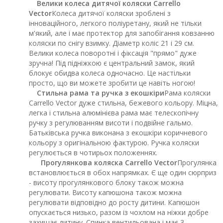
Велики колеса дитячої коляски Carrello
Vector
Колеса дитячої коляски зроблені з
інноваційного, легкого поліуретану, який не тільки
м'який, але і має протектор для запобігання ковзанню
коляски по снігу взимку. Діаметр коліс 21 і 29 см.
Велики колеса поворотні і фіксація "прямо" дуже
зручна! Під підніжкою є центральний замок, який
блокує обидва колеса одночасно. Це настільки
просто, що ви можете зробити це навіть ногою!
Стильна рама та ручка з екошкіри
Рама коляски
Carrello Vector дуже стильна, бежевого кольору. Міцна,
легка і стильна алюмінієва рама має телескопічну
ручку з регулюванням висоти і подвійне гальмо.
Батьківська ручка виконана з екошкіри коричневого
кольору з оригінальною фактурою. Ручка коляски
регулюється в чотирьох положеннях.
Прогулянкова коляска Carrello Vector
Прогулянка
встановлюється в обох напрямках. Є ще один сюрприз
- висоту прогулянкового блоку також можна
регулювати. Висоту капюшона також можна
регулювати відповідно до росту дитини. Капюшон
опускається низько, разом із чохлом на ніжки добре
захищає дитину. Спинка вентильована і має 3