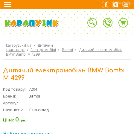
0.02789903 (7)
karapyzuk.if.ua
›
Дитячий
транспорт
›
Електромобілі
›
Bambi
›
Дитячий електромобіль
BMW Bambi M 4299
Дитячий електромобіль BMW Bambi
M 4299
Код товару:
7204
Бренд:
Bambi
Артикул:
Наявність:
Є на складі
0
Ціна:
грн.