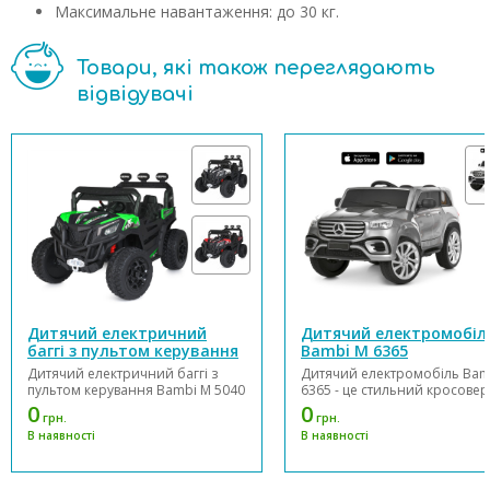
Максимальне навантаження: до 30 кг.
Товари, які також переглядають
відвідувачі
Дитячий електричний
Дитячий електромобіл
баггі з пультом керування
Bambi M 6365
Bambi M 5040
Дитячий електричний баггі з
Дитячий електромобіль Bam
пультом керування Bambi M 5040
6365 - це стильний кросовер
виконаний в оригінальному
преміального дизайну, який
0
0
грн.
грн.
дизайні та обладнаний сидінням
стане чудовим подарунком 
В наявності
В наявності
з еко шкіри. Електромобіль
маленького автолюбителя.
оснащений 4-ма двигунами та 2
Модель поєднує сучасний
акумуляторами по 12V/9Ah.
зовнішній вигляд, комфортн
Передбачена можливість
керування та широкий набі