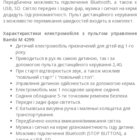
Передбачена можливість підключення Bluetooth, а також є
USB, SD. Світло передніх і задніх фар, музика і сигнал на кермі
додадуть їзді різноманітності. Пульт дистанційного керування
з можливістю перемикання швидкостей входить в комплект.
Характеристики електромобіля з пультом управління
Bambi M 4299:
Дитячий електромобіль призначений для дітей від 1-го
року.
Приводиться в рух як самою дитиною, так і за
допомогою пульта дистанційного керування 2,4G.
При старті відтворюється звук, а також можливі
"повільний старт" і "повільний стоп".
Управління дитиною здійснюється за допомогою керма.
Електромобіль має 1 посадкове шкіряне сидіння.
Сидіння обладнане 5-ти точковим ременем безпеки.
Передні і задні фари світяться.
Є батьківська висувна ручка і маленькі коліщатка для
транспортування.
Передбачено кнопка вмикання/вимикання світла.
Музика і сигнал на кермі урізноманітнюють їзду дитини.
Можливо підключення Bluetooth (STOP BUTTON), а
також є USB, SD.