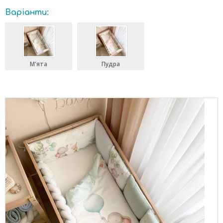
Варіанти:
М'ята
Пудра