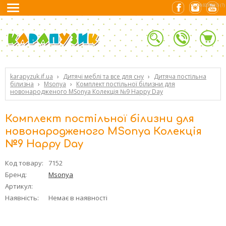
0.02386713 (7)
karapyzuk.if.ua
›
Дитячі меблі та все для сну
›
Дитяча постільна
білизна
›
Msonya
›
Комплект постільної білизни для
новонародженого MSonya Колекція №9 Happy Day
Комплект постільної білизни для
новонародженого MSonya Колекція
№9 Happy Day
Код товару:
7152
Бренд:
Msonya
Артикул:
Наявність:
Немає в наявності