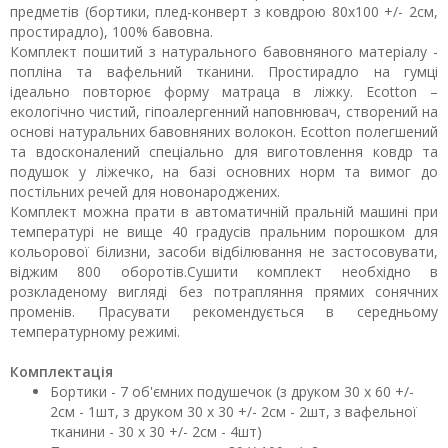
предметів (бортики, плед-конверт з ковдрою 80х100 +/- 2см,
простирадло), 100% бавовна.
Комплект пошитий з натурального бавовняного матеріалу -
попліна та вафельний тканини. Простирадло на гумці
ідеально повторює форму матраца в ліжку. Ecotton –
екологічно чистий, гіпоалергенний наповнювач, створений на
основі натуральних бавовняних волокон. Ecotton полегшений
та вдосконалений спеціально для виготовлення ковдр та
подушок у ліжечко, на базі основних норм та вимог до
постільних речей для новонароджених.
Комплект можна прати в автоматичній пральній машині при
температурі не вище 40 градусів пральним порошком для
кольорової білизни, засоби відбілювання не застосовувати,
віджим 800 оборотів.Сушити комплект необхідно в
розкладеному вигляді без потрапляння прямих сонячних
променів. Прасувати рекомендується в середньому
температурному режимі.
Комплектація
Бортики - 7 об'ємних подушечок (з друком 30 х 60 +/-
2см - 1шт, з друком 30 х 30 +/- 2см - 2шт, з вафельної
тканини - 30 х 30 +/- 2см - 4шт)