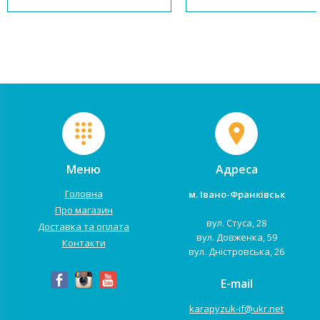
Підковдра, наволочка,
Підковдра, наволочка,
простирадло, пошиті з
простирадло, пошиті з
натурального бавовняного
натурального бавовняного
матеріалу сатин. Простирадло на
матеріалу поплін. Простира
резинці ...
на резинці...
Меню
Адреса
Головна
м. Івано-Франківськ
Про магазин
вул. Стуса, 28
Доставка та оплата
вул. Довженка, 59
Контакти
вул. Дністровська, 26
E-mail
karapyzuk-if@ukr.net