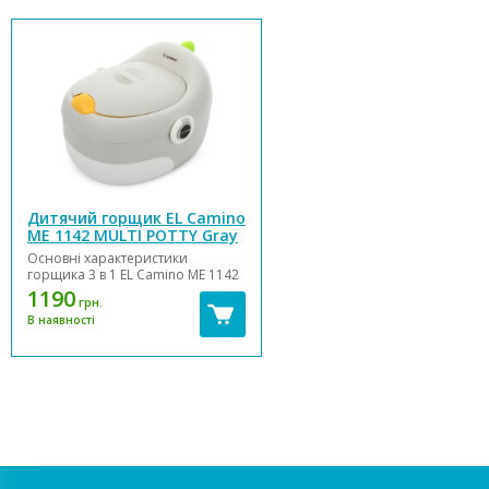
Дитячий горщик EL Camino
ME 1142 MULTI POTTY Gray
Основні характеристики
горщика 3 в 1 EL Camino ME 1142
Multi Potty: Горщик можна
1190
грн.
використовувати як: класичний
В наявності
горщік; накладку на унітаз;
сходинку для дитини.
Виготовлено із високоякісного
пластику. Матеріал: пласти...