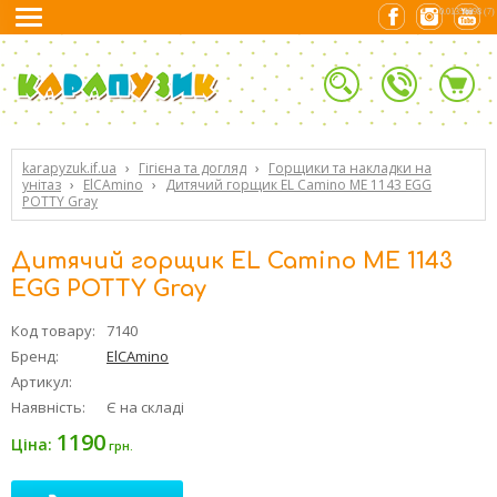
0.01354098 (7)
karapyzuk.if.ua
›
Гігієна та догляд
›
Горщики та накладки на
унітаз
›
ElCAmino
›
Дитячий горщик EL Camino ME 1143 EGG
POTTY Gray
Дитячий горщик EL Camino ME 1143
EGG POTTY Gray
Код товару:
7140
Бренд:
ElCAmino
Артикул:
Наявність:
Є на складі
1190
Ціна:
грн.